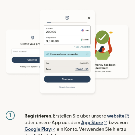
1
(w
Registrieren
. Erstellen Sie über unsere
website
(wird in ein
oder unsere App aus dem
App Store
bzw. von
(wird in einem neuen Fenster geöffn
Google Play
ein Konto. Verwenden Sie hierzu