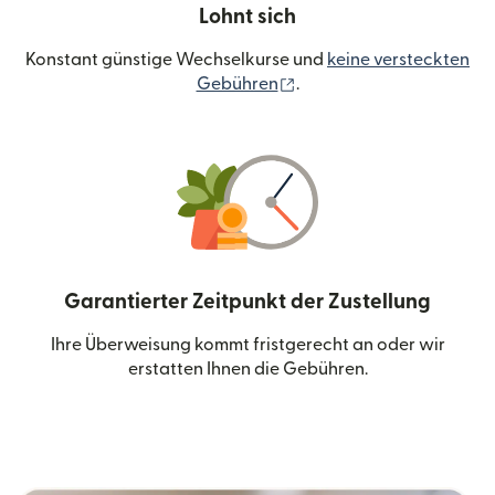
Lohnt sich
Konstant günstige Wechselkurse und
keine versteckten
(wird in einem neuen Fen
Gebühren
.
Garantierter Zeitpunkt der Zustellung
Ihre Überweisung kommt fristgerecht an oder wir
erstatten Ihnen die Gebühren.