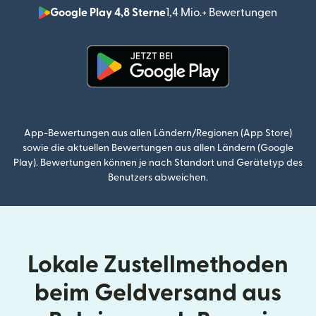
Google Play 4,8 Sterne
1,4 Mio.+ Bewertungen
(wird i
(wird in einem neuen Fenster g
App-Bewertungen aus allen Ländern/Regionen (App Store)
sowie die aktuellen Bewertungen aus allen Ländern (Google
Play). Bewertungen können je nach Standort und Gerätetyp des
Benutzers abweichen.
Lokale Zustellmethoden
beim Geldversand aus