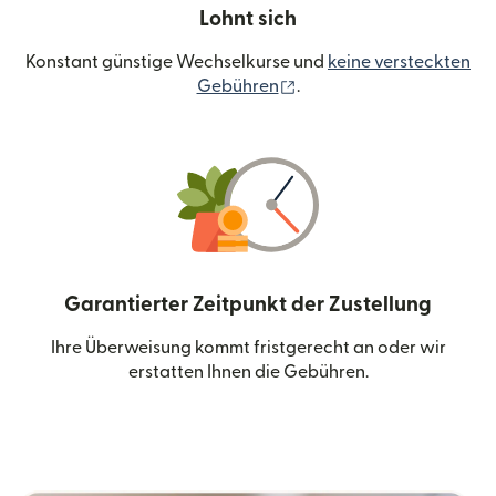
Lohnt sich
Konstant günstige Wechselkurse und
keine versteckten
(wird in einem neuen Fen
Gebühren
.
Garantierter Zeitpunkt der Zustellung
Ihre Überweisung kommt fristgerecht an oder wir
erstatten Ihnen die Gebühren.