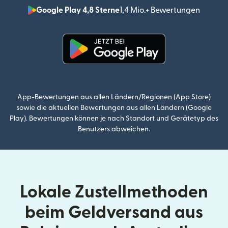
Google Play 4,8 Sterne
1,4 Mio.+ Bewertungen
(wird i
(wird in einem neuen Fenster g
App-Bewertungen aus allen Ländern/Regionen (App Store)
sowie die aktuellen Bewertungen aus allen Ländern (Google
Play). Bewertungen können je nach Standort und Gerätetyp des
Benutzers abweichen.
Lokale Zustellmethoden
beim Geldversand aus