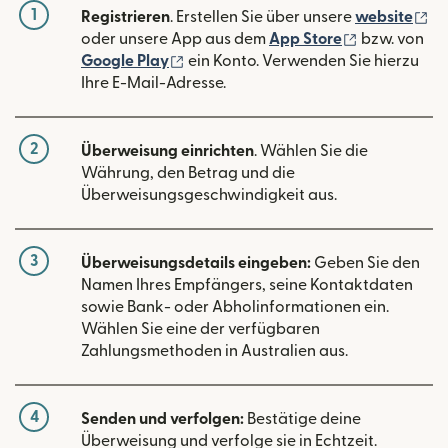
1
(w
Registrieren
. Erstellen Sie über unsere
website
(wird in ein
oder unsere App aus dem
App Store
bzw. von
(wird in einem neuen Fenster geöffn
Google Play
ein Konto. Verwenden Sie hierzu
Ihre E-Mail-Adresse.
2
Überweisung einrichten
. Wählen Sie die
Währung, den Betrag und die
Überweisungsgeschwindigkeit aus.
3
Überweisungsdetails eingeben:
Geben Sie den
Namen Ihres Empfängers, seine Kontaktdaten
sowie Bank- oder Abholinformationen ein.
Wählen Sie eine der verfügbaren
Zahlungsmethoden in Australien aus.
4
Senden und verfolgen:
Bestätige deine
Überweisung und verfolge sie in Echtzeit.