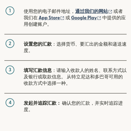
1
（在新窗
使用您的电子邮件地址，
通过我们的网站
或者
（在新窗口中打开）
（在新窗口中
我们在
App Store
或
Google Play
中提供的应
用创建账户。
2
设置您的汇款
：选择货币、要汇出的金额和递送速
度。
3
填写汇款信息
：请输入收款人的姓名、联系方式以
及银行或取款信息。 从特立尼达和多巴哥可用的
收款方式中选择一种。
4
发起并追踪汇款：
确认您的汇款，并实时追踪进
度。