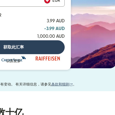
EUR
R
3.99 AUD
-3.99 AUD
1,000.00 AUD
获取此汇率
以及更多
（在新窗口中打开）
会有变动。 有关详细信息，请参见
条款和细则
。
数十亿