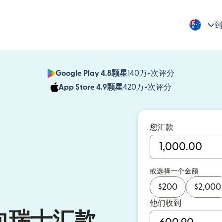
到
Google Play 4.8颗星
140万+次评分
（在新窗口中
App Store 4.9颗星
420万+次评分
（在新窗口中
您汇款
或选择一个金额
$
200
$
2,000
他们收到
向瑞士汇款