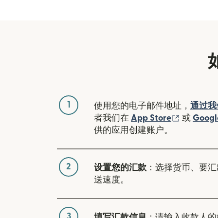
1
使用您的电子邮件地址，
通过我
（在新窗
者我们在
App Store
或
Googl
供的应用创建账户。
2
设置您的汇款
：选择货币、要汇
送速度。
3
填写汇款信息
：请输入收款人的