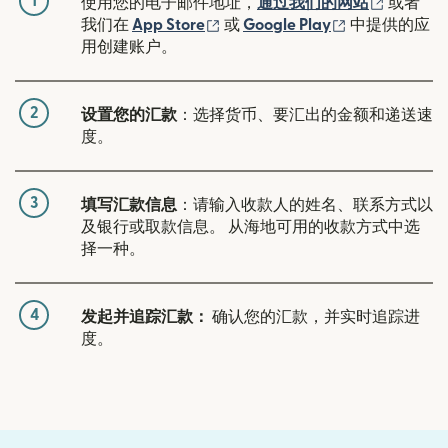
1
（在新窗
使用您的电子邮件地址，
通过我们的网站
或者
（在新窗口中打开）
（在新窗口中
我们在
App Store
或
Google Play
中提供的应
用创建账户。
2
设置您的汇款
：选择货币、要汇出的金额和递送速
度。
3
填写汇款信息
：请输入收款人的姓名、联系方式以
及银行或取款信息。 从海地可用的收款方式中选
择一种。
4
发起并追踪汇款：
确认您的汇款，并实时追踪进
度。