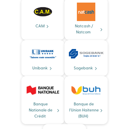
CAM
Natcash /
Natcom
Unibank
Sogebank
Banque
Banque de
Nationale de
I'Union Haitenne
Crédit
(BUH)