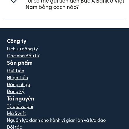
Tôi có thể gửi tiền đến Bac A Bank ở Việt
Nam bằng cách nào?
Công ty
Lịch sử công ty
Các nhà đầu tư
Sản phẩm
Gửi Tiền
Nhận Tiền
Đăng nhập
Đăng ký
Tài nguyên
Tỷ giá và phí
Mã Swift
Nguồn lực dành cho hành vi gian lận và lừa đảo
Đối tác