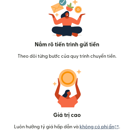
Nắm rõ tiến trình gửi tiền
Theo dõi từng bước của quy trình chuyển tiền.
Giá trị cao
(mở tr
Luôn hưởng tỷ giá hấp dẫn và
không có phí ẩn
.