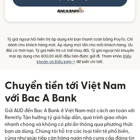
và hơn thế nữa
Tỷ giá ngoại hối hiển thị áp dụng khi bạn thanh toán bằng PayTo. Chỉ
dành cho khách hàng mới. Áp dụng một lần cho mỗi khách hàng. Ưu
đãi có thời hạn. Tỷ giá hiển thị có thể thay đổi. Tỷ giá ngoại hối khuyến
mại áp dụng cho 800,00 AUD đầu tiên được gửi đi. Tham khảo
Điều
(mở trong cửa sổ mới)
khoản và Điều kiện
để biết chi tiết.
Chuyển tiền tới Việt Nam
với Bac A Bank
Gửi AUD đến Bac A Bank ở Việt Nam một cách an toàn với
Remitly. Tận hưởng tỷ giá hấp dẫn, quá trình giao nhận
nhanh chóng và không có phí ẩn thông qua phương thức
bạn ưa dùng. Chúng tôi hỗ trợ các loại tiền tệ phổ biến,
cũng như giúp tiếp cận hàng ngàn nhà cung cấp đáng tin