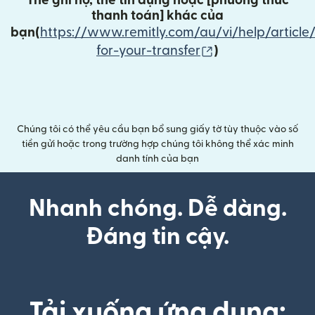
Thẻ ghi nợ, thẻ tín dụng hoặc [
phương thức
thanh toán
] khác của
bạn(
https://www.remitly.com/au/vi/help/article
(mở trong cửa sổ
for-your-transfer
)
Chúng tôi có thể yêu cầu bạn bổ sung giấy tờ tùy thuộc vào số
tiền gửi hoặc trong trường hợp chúng tôi không thể xác minh
danh tính của bạn
Nhanh chóng. Dễ dàng.
Đáng tin cậy.
Tải xuống ứng dụng: