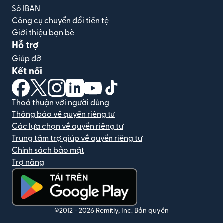
Số IBAN
Công cụ chuyển đổi tiền tệ
Giới thiệu bạn bè
Hỗ trợ
Giúp đỡ
Kết nối
(mở trong cửa sổ mới)
(mở trong cửa sổ mới)
(mở trong cửa sổ mới)
(mở trong cửa sổ mới)
(mở trong cửa sổ mới)
(mở trong cửa sổ mới)
Thoả thuận với người dùng
Thông báo về quyền riêng tư
Các lựa chọn về quyền riêng tư
Trung tâm trợ giúp về quyền riêng tư
Chính sách bảo mật
Trợ năng
(mở trong cửa sổ mới)
©2012 -
2026
Remitly, Inc.
Bản quyền