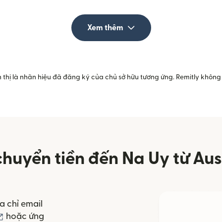
Xem thêm
 thị là nhãn hiệu đã đăng ký của chủ sở hữu tương ứng. Remitly không 
huyển tiền đến Na Uy từ Aus
a chỉ email
(mở trong cửa sổ mới)
hoặc ứng