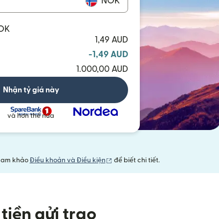
NOK
NOK
1,49 AUD
-1,49 AUD
1.000,00 AUD
Nhận tỷ giá này
và hơn thế nữa
(mở trong cửa sổ mới)
 Tham khảo
Điều khoản và Điều kiện
để biết chi tiết.
tiền gửi trao