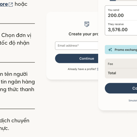
(mở trong cửa sổ mới)
ore
hoặc
 mới)
. Chọn đơn vị
à tốc độ nhận
n tên người
g tin ngân hàng
ng thức thanh
dịch chuyển
hực.