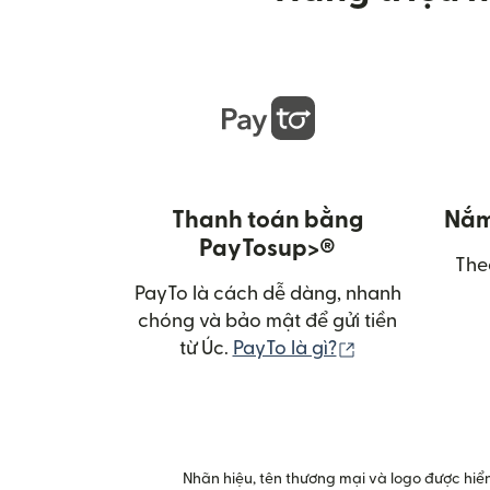
Thanh toán bằng
Nắm 
PayTosup>®
The
PayTo là cách dễ dàng, nhanh
chóng và bảo mật để gửi tiền
(mở trong cửa 
từ Úc.
PayTo là gì?
Nhãn hiệu, tên thương mại và logo được hiển