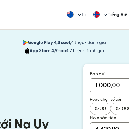
Tới:
Tiếng Việt
Google Play 4,8 sao
1,4 triệu+ đánh giá
(mở trong 
App Store 4,9 sao
4,2 triệu+ đánh giá
(mở trong c
Bạn gửi
Hoặc chọn số tiền
$
200
$
2.00
Họ nhận tiền
tới Na Uy