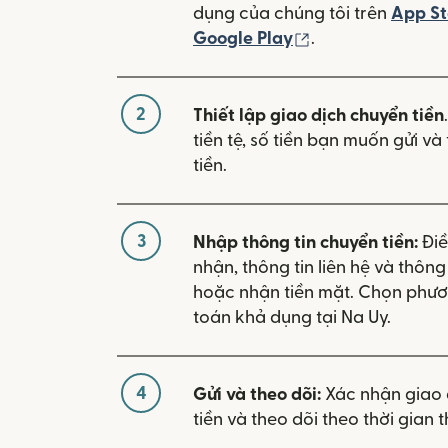
dụng của chúng tôi trên
App St
(mở trong cửa sổ
Google Play
.
2
Thiết lập giao dịch chuyển tiền
tiền tệ, số tiền bạn muốn gửi v
tiền.
3
Nhập thông tin chuyển tiền:
Điề
nhận, thông tin liên hệ và thôn
hoặc nhận tiền mặt. Chọn phươ
toán khả dụng tại Na Uy.
4
Gửi và theo dõi:
Xác nhận giao 
tiền và theo dõi theo thời gian t