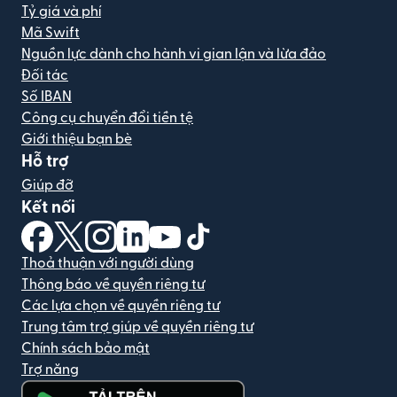
Tỷ giá và phí
Mã Swift
Nguồn lực dành cho hành vi gian lận và lừa đảo
Đối tác
Số IBAN
Công cụ chuyển đổi tiền tệ
Giới thiệu bạn bè
Hỗ trợ
Giúp đỡ
Kết nối
(mở trong cửa sổ mới)
(mở trong cửa sổ mới)
(mở trong cửa sổ mới)
(mở trong cửa sổ mới)
(mở trong cửa sổ mới)
(mở trong cửa sổ mới)
Thoả thuận với người dùng
Thông báo về quyền riêng tư
Các lựa chọn về quyền riêng tư
Trung tâm trợ giúp về quyền riêng tư
Chính sách bảo mật
Trợ năng