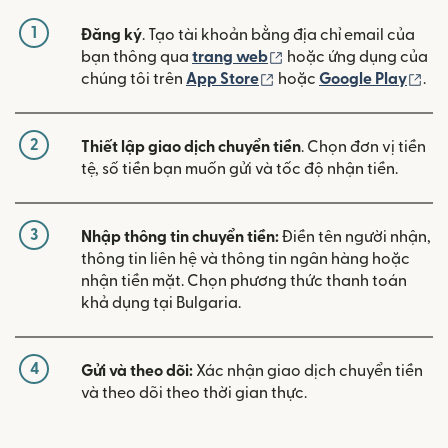
1
Đăng ký
. Tạo tài khoản bằng địa chỉ email của
(mở trong cửa sổ mới)
bạn thông qua
trang web
hoặc ứng dụng của
(mở trong cửa sổ mới)
(mở
chúng tôi trên
App Store
hoặc
Google Play
.
2
Thiết lập giao dịch chuyển tiền
. Chọn đơn vị tiền
tệ, số tiền bạn muốn gửi và tốc độ nhận tiền.
3
Nhập thông tin chuyển tiền:
Điền tên người nhận,
thông tin liên hệ và thông tin ngân hàng hoặc
nhận tiền mặt. Chọn phương thức thanh toán
khả dụng tại Bulgaria.
4
Gửi và theo dõi:
Xác nhận giao dịch chuyển tiền
và theo dõi theo thời gian thực.