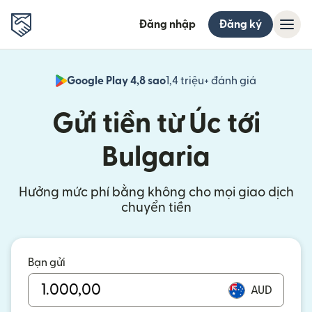
Đăng nhập
Đăng ký
Google Play 4,8 sao
1,4 triệu+ đánh giá
(mở trong 
Gửi tiền từ Úc tới
Bulgaria
Hưởng mức phí bằng không cho mọi giao dịch
chuyển tiền
Bạn gửi
AUD