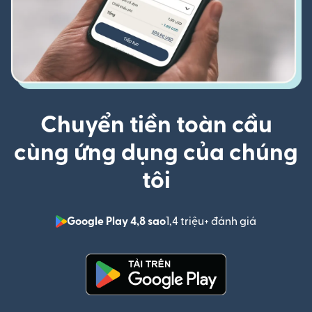
Chuyển tiền toàn cầu
cùng ứng dụng của chúng
tôi
Google Play 4,8 sao
1,4 triệu+ đánh giá
(mở trong 
(mở trong cửa sổ mới)