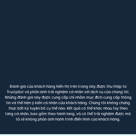
Đánh giá của khách hàng hiển thị trên trang này được thu thập từ
Trustpilot và phản ánh trải nghiệm cá nhân với dịch vụ của chúng tôi.
Những đánh giá này được cung cấp chỉ nhằm mục đích cung cấp thông
tin và thể hiện ý kiến cá nhân của khách hàng. Chúng tôi không chứng
thực bất kỳ tuyên bố cụ thể nào. Kết quả có thể khác nhau tùy theo
từng cá nhân, bao gồm theo hành lang, và có thể trải nghiệm được mô
tả sẽ không phản ánh hành trình điển hình của khách hàng.