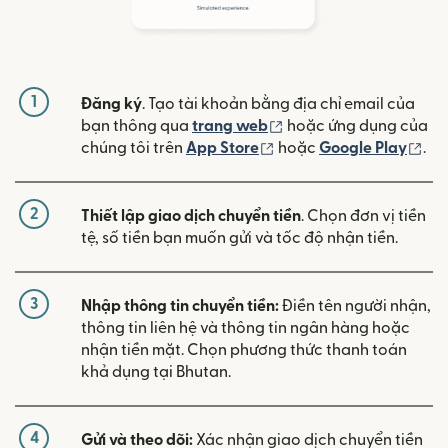
1
Đăng ký
. Tạo tài khoản bằng địa chỉ email của
(mở trong cửa sổ mới)
bạn thông qua
trang web
hoặc ứng dụng của
(mở trong cửa sổ mới)
(mở
chúng tôi trên
App Store
hoặc
Google Play
.
2
Thiết lập giao dịch chuyển tiền
. Chọn đơn vị tiền
tệ, số tiền bạn muốn gửi và tốc độ nhận tiền.
3
Nhập thông tin chuyển tiền:
Điền tên người nhận,
thông tin liên hệ và thông tin ngân hàng hoặc
nhận tiền mặt. Chọn phương thức thanh toán
khả dụng tại Bhutan.
4
Gửi và theo dõi:
Xác nhận giao dịch chuyển tiền