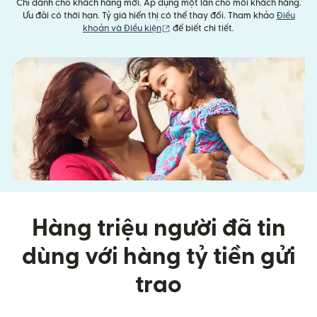
Chỉ dành cho khách hàng mới. Áp dụng một lần cho mỗi khách hàng.
Ưu đãi có thời hạn. Tỷ giá hiển thị có thể thay đổi. Tham khảo
Điều
(mở trong cửa sổ mới)
khoản và Điều kiện
để biết chi tiết.
Hàng triệu người đã tin
dùng với hàng tỷ tiền gửi
trao