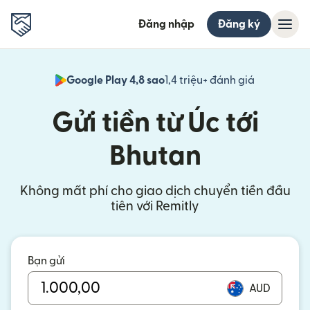
Đăng nhập
Đăng ký
Google Play 4,8 sao
1,4 triệu+ đánh giá
(mở trong 
Gửi tiền từ Úc tới
Bhutan
Không mất phí cho giao dịch chuyển tiền đầu
tiên với Remitly
Bạn gửi
AUD