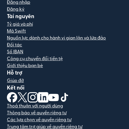
Đăng nhập
Đăng ký
Tài nguyên
Tỷ giá và phí
Mã Swift
Nguồn lực dành cho hành vi gian lận và lừa đảo
Đối tác
Số IBAN
Công cụ chuyển đổi tiền tệ
Giới thiệu bạn bè
Hỗ trợ
Giúp đỡ
Kết nối
(mở trong cửa sổ mới)
(mở trong cửa sổ mới)
(mở trong cửa sổ mới)
(mở trong cửa sổ mới)
(mở trong cửa sổ mới)
(mở trong cửa sổ mới)
Thoả thuận với người dùng
Thông báo về quyền riêng tư
Các lựa chọn về quyền riêng tư
Trung tâm trợ giúp về quyền riêng tư