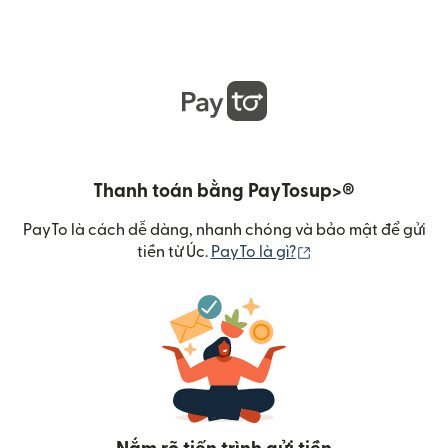
Thanh toán bằng PayTosup>®
PayTo là cách dễ dàng, nhanh chóng và bảo mật để gửi
(mở trong cửa sổ m
tiền từ Úc.
PayTo là gì?