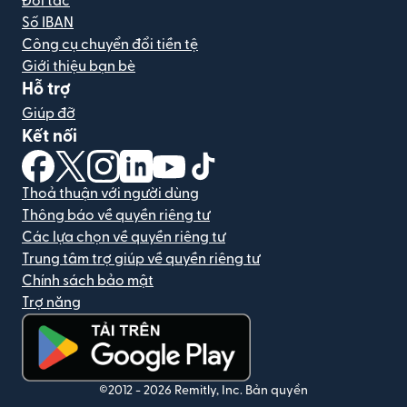
Đối tác
Số IBAN
Công cụ chuyển đổi tiền tệ
Giới thiệu bạn bè
Hỗ trợ
Giúp đỡ
Kết nối
(mở trong cửa sổ mới)
(mở trong cửa sổ mới)
(mở trong cửa sổ mới)
(mở trong cửa sổ mới)
(mở trong cửa sổ mới)
(mở trong cửa sổ mới)
Thoả thuận với người dùng
Thông báo về quyền riêng tư
Các lựa chọn về quyền riêng tư
Trung tâm trợ giúp về quyền riêng tư
Chính sách bảo mật
Trợ năng
(mở trong cửa sổ mới)
©2012 -
2026
Remitly, Inc.
Bản quyền