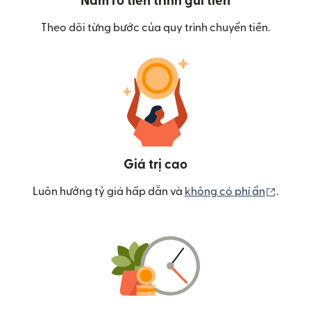
Nắm rõ tiến trình gửi tiền
Theo dõi từng bước của quy trình chuyển tiền.
Giá trị cao
(mở tr
Luôn hưởng tỷ giá hấp dẫn và
không có phí ẩn
.