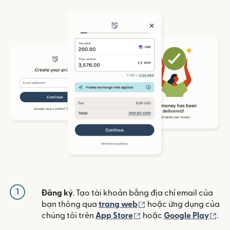
1
Đăng ký
. Tạo tài khoản bằng địa chỉ email của
(mở trong cửa sổ mới)
bạn thông qua
trang web
hoặc ứng dụng của
(mở trong cửa sổ mới)
(mở
chúng tôi trên
App Store
hoặc
Google Play
.