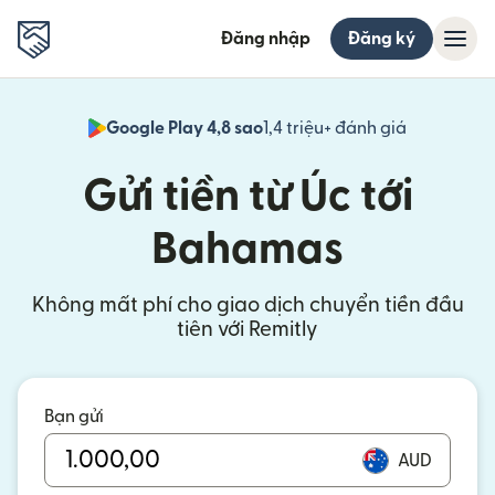
Đăng nhập
Đăng ký
Google Play 4,8 sao
1,4 triệu+ đánh giá
(mở trong 
Gửi tiền từ Úc tới
Bahamas
Không mất phí cho giao dịch chuyển tiền đầu
tiên với Remitly
Bạn gửi
AUD