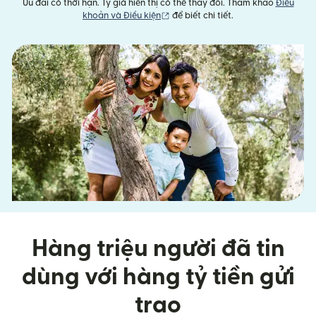
Ưu đãi có thời hạn. Tỷ giá hiển thị có thể thay đổi. Tham khảo
Điều
(mở trong cửa sổ mới)
khoản và Điều kiện
để biết chi tiết.
Hàng triệu người đã tin
dùng với hàng tỷ tiền gửi
trao