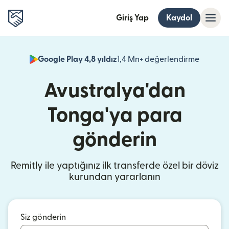
Giriş Yap
Kaydol
Google Play 4,8 yıldız
1,4 Mn+ değerlendirme
(yeni pe
Avustralya'dan
Tonga'ya para
gönderin
Remitly ile yaptığınız ilk transferde özel bir döviz
kurundan yararlanın
Siz gönderin