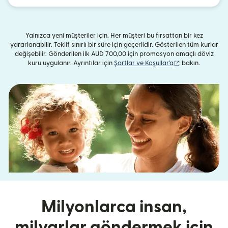
Yalnızca yeni müşteriler için. Her müşteri bu fırsattan bir kez
yararlanabilir. Teklif sınırlı bir süre için geçerlidir. Gösterilen tüm kurlar
değişebilir. Gönderilen ilk AUD 700,00 için promosyon amaçlı döviz
(yeni pencerede 
kuru uygulanır. Ayrıntılar için
Şartlar ve Koşullar'a
bakın.
Milyonlarca insan,
milyarlar göndermek için