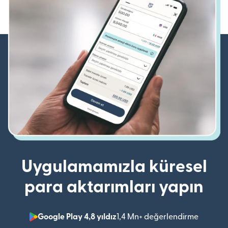
Uygulamamızla küresel
para aktarımları yapın
Google Play 4,8 yıldız
1,4 Mn+ değerlendirme
(yeni pe