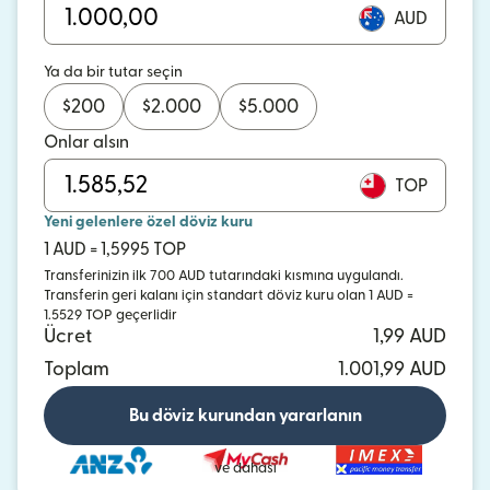
AUD
Ya da bir tutar seçin
$
200
$
2.000
$
5.000
Onlar alsın
TOP
Yeni gelenlere özel döviz kuru
1 AUD = 1,5995 TOP
Transferinizin ilk 700 AUD tutarındaki kısmına uygulandı.
Transferin geri kalanı için standart döviz kuru olan 1 AUD =
1.5529 TOP geçerlidir
Ücret
1,99 AUD
Toplam
1.001,99 AUD
Bu döviz kurundan yararlanın
ve dahası