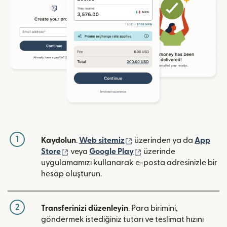
1
(yeni pencerede açılır)
Kaydolun
.
Web sitemiz
üzerinden ya da
App
(yeni pencerede açılır)
(yeni pencerede açılır)
Store
veya
Google Play
üzerinde
uygulamamızı kullanarak e-posta adresinizle bir
hesap oluşturun.
2
Transferinizi düzenleyin
. Para birimini,
göndermek istediğiniz tutarı ve teslimat hızını