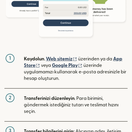
1
(yeni pencerede açılır)
Kaydolun
.
Web sitemiz
üzerinden ya da
App
(yeni pencerede açılır)
(yeni pencerede açılır)
Store
veya
Google Play
üzerinde
uygulamamızı kullanarak e-posta adresinizle bir
hesap oluşturun.
2
Transferinizi düzenleyin
. Para birimini,
göndermek istediğiniz tutarı ve teslimat hızını
seçin.
3
Transfer bilgilerini girin:
Alıcınızın adını, iletişim