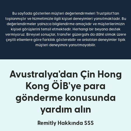
Bu sayfada gösterilen müşteri değerlendirmeleri Trustpilot'tan
toplanmıştır ve hizmetimizle ilgili kişisel deneyimleri yansıtmaktadır. Bu
değerlendirmeler yalnızca bilgilendirme amaçlıdır ve müşterilerimizin
kişisel görüşlerini temsil etmektedir. Herhangi bir beyana destek
vermiyoruz. Bireysel sonuçlar, transfer güzergahı da dâhil olmak üzere
çeşitli etkenlere göre farklılık gösterebilir ve anlatılan deneyimler tipik
müşteri deneyimini yansıtmayabilir.
Avustralya'dan Çin Hong
Kong ÖİB'ye para
gönderme konusunda
yardım alın
Remitly Hakkında SSS