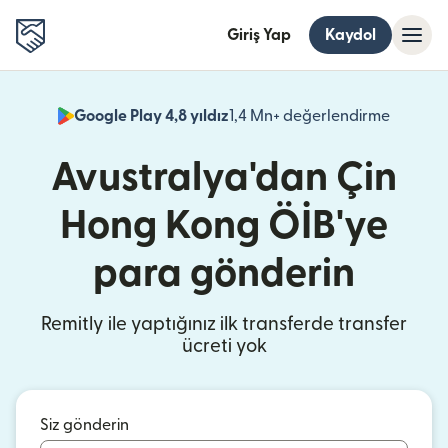
Giriş Yap
Kaydol
Google Play 4,8 yıldız
1,4 Mn+ değerlendirme
(yeni pe
Avustralya'dan Çin
Hong Kong ÖİB'ye
para gönderin
Remitly ile yaptığınız ilk transferde transfer
ücreti yok
Siz gönderin