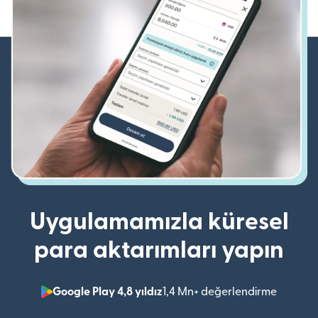
Uygulamamızla küresel
para aktarımları yapın
Google Play 4,8 yıldız
1,4 Mn+ değerlendirme
(yeni pe