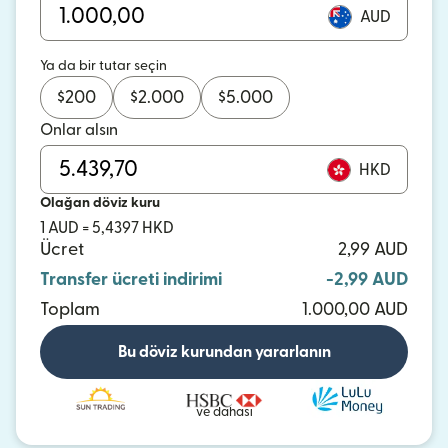
AUD
Ya da bir tutar seçin
$
200
$
2.000
$
5.000
Onlar alsın
HKD
Olağan döviz kuru
1 AUD = 5,4397 HKD
Ücret
2,99 AUD
Transfer ücreti indirimi
-2,99 AUD
Toplam
1.000,00 AUD
Bu döviz kurundan yararlanın
ve dahası