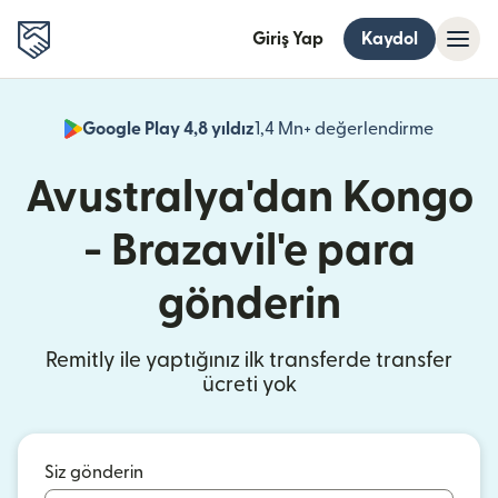
Giriş Yap
Kaydol
Google Play 4,8 yıldız
1,4 Mn+ değerlendirme
(yeni pe
Avustralya'dan Kongo
- Brazavil'e para
gönderin
Remitly ile yaptığınız ilk transferde transfer
ücreti yok
Siz gönderin