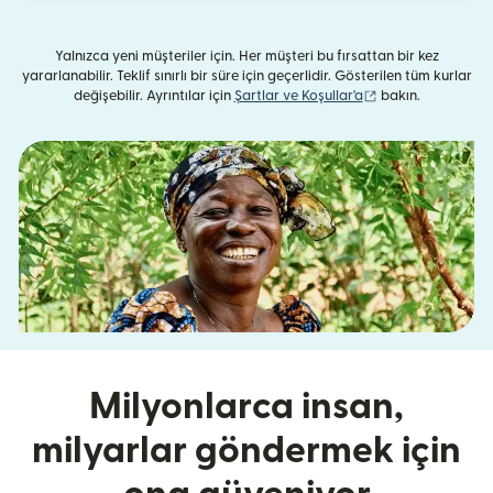
Yalnızca yeni müşteriler için. Her müşteri bu fırsattan bir kez
yararlanabilir. Teklif sınırlı bir süre için geçerlidir. Gösterilen tüm kurlar
(yeni pencerede aç
değişebilir. Ayrıntılar için
Şartlar ve Koşullar'a
bakın.
Milyonlarca insan,
milyarlar göndermek için