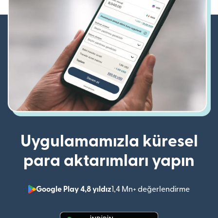
Uygulamamızla küresel
para aktarımları yapın
Google Play 4,8 yıldız
1,4 Mn+ değerlendirme
(yeni pe