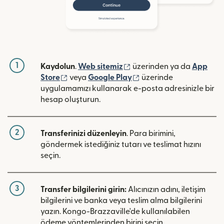
1
(yeni pencerede açılır)
Kaydolun
.
Web sitemiz
üzerinden ya da
App
(yeni pencerede açılır)
(yeni pencerede açılır)
Store
veya
Google Play
üzerinde
uygulamamızı kullanarak e-posta adresinizle bir
hesap oluşturun.
2
Transferinizi düzenleyin
. Para birimini,
göndermek istediğiniz tutarı ve teslimat hızını
seçin.
3
Transfer bilgilerini girin:
Alıcınızın adını, iletişim
bilgilerini ve banka veya teslim alma bilgilerini
yazın. Kongo-Brazzaville'de kullanılabilen
ödeme yöntemlerinden birini seçin.