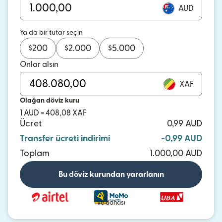
AUD
Ya da bir tutar seçin
$
200
$
2.000
$
5.000
Onlar alsın
XAF
Olağan döviz kuru
1 AUD = 408,08 XAF
Ücret
0,99 AUD
Transfer ücreti indirimi
-0,99 AUD
Toplam
1.000,00 AUD
Bu döviz kurundan yararlanın
ve dahası