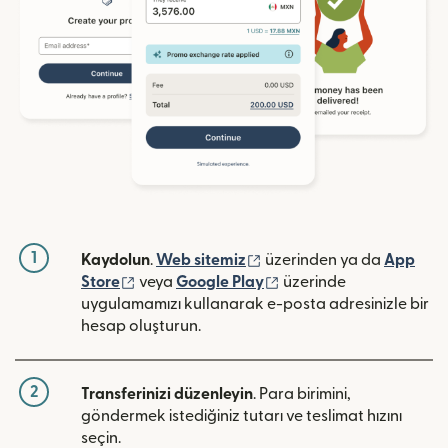
1
(yeni pencerede açılır)
Kaydolun
.
Web sitemiz
üzerinden ya da
App
(yeni pencerede açılır)
(yeni pencerede açılır)
Store
veya
Google Play
üzerinde
uygulamamızı kullanarak e-posta adresinizle bir
hesap oluşturun.
2
Transferinizi düzenleyin
. Para birimini,
göndermek istediğiniz tutarı ve teslimat hızını
seçin.