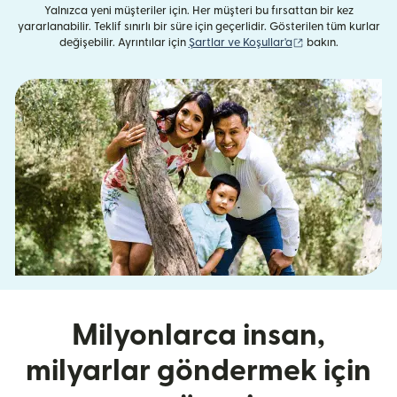
Yalnızca yeni müşteriler için. Her müşteri bu fırsattan bir kez
yararlanabilir. Teklif sınırlı bir süre için geçerlidir. Gösterilen tüm kurlar
(yeni pencerede aç
değişebilir. Ayrıntılar için
Şartlar ve Koşullar'a
bakın.
Milyonlarca insan,
milyarlar göndermek için