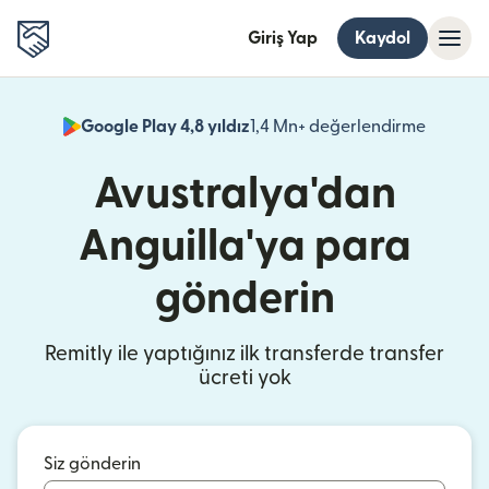
Giriş Yap
Kaydol
Google Play 4,8 yıldız
1,4 Mn+ değerlendirme
(yeni pe
Avustralya'dan
Anguilla'ya para
gönderin
Remitly ile yaptığınız ilk transferde transfer
ücreti yok
Siz gönderin