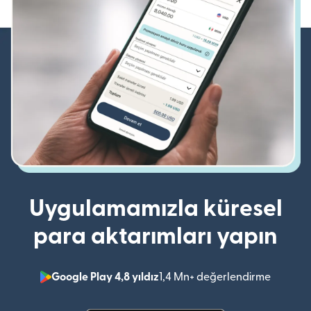
Uygulamamızla küresel
para aktarımları yapın
Google Play 4,8 yıldız
1,4 Mn+ değerlendirme
(yeni pe