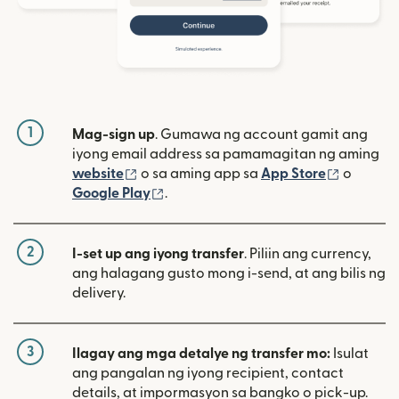
1
Mag-sign up
. Gumawa ng account gamit ang
iyong email address sa pamamagitan ng aming
(bubukas sa bagong window)
(bubuka
website
o sa aming app sa
App Store
o
(bubukas sa bagong window)
Google Play
.
2
I-set up ang iyong transfer
. Piliin ang currency,
ang halagang gusto mong i-send, at ang bilis ng
delivery.
3
Ilagay ang mga detalye ng transfer mo:
Isulat
ang pangalan ng iyong recipient, contact
details, at impormasyon sa bangko o pick-up.