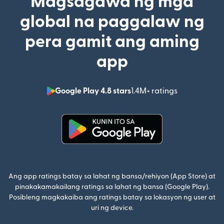
Magsagawa ng mga
global na paggalaw ng
pera gamit ang aming
app
Google Play 4.8 stars
1.4M+ ratings
(bubukas sa
(bubukas sa bagong window)
Ang app ratings batay sa lahat ng bansa/rehiyon (App Store) at
pinakakamakailang ratings sa lahat ng bansa (Google Play).
Posibleng magkakaiba ang ratings batay sa lokasyon ng user at
uri ng device.