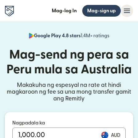
Mag-log In
Mag-sign up
Google Play 4.8 stars
1.4M+ ratings
(bubukas sa
Mag-send ng pera sa
Peru mula sa Australia
Makakuha ng espesyal na rate at hindi
magkaroon ng fee sa una mong transfer gamit
ang Remitly
Nagpadala ka
AUD