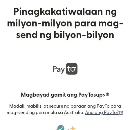
Pinagkakatiwalaan ng
milyon-milyon para mag-
send ng bilyon-bilyon
Magbayad gamit ang PayTosup>®
Madali, mabilis, at secure na paraan ang PayTo para
(b
mag-send ng pera mula sa Australia.
Ano ang PayTo?