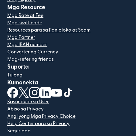
Mga Resource
Mga Rate at Fee
Mga swift code
Resources para sa Panloloko at Scam
Mga Partner
Mga IBAN number
Converter ng Currency
Mag-refer ng friends
Suporta
Tulong
Kumonekta
(bubukas sa bagong window)
(bubukas sa bagong window)
(bubukas sa bagong window)
(bubukas sa bagong window)
(bubukas sa bagong window)
(bubukas sa bagong windo
Kasunduan sa User
Abiso sa Privacy
Ang Iyong Mga Privacy Choice
Help Center para sa Privacy
Seguridad