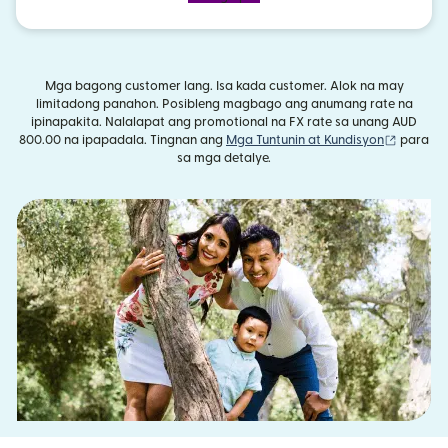
Mga bagong customer lang. Isa kada customer. Alok na may
limitadong panahon. Posibleng magbago ang anumang rate na
ipinapakita. Nalalapat ang promotional na FX rate sa unang AUD
(bubuka
800.00 na ipapadala. Tingnan ang
Mga Tuntunin at Kundisyon
para
sa mga detalye.