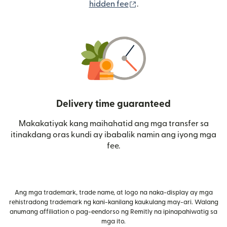
(bubukas sa bagong wi
hidden fee
.
Delivery time guaranteed
Makakatiyak kang maihahatid ang mga transfer sa
itinakdang oras kundi ay ibabalik namin ang iyong mga
fee.
Ang mga trademark, trade name, at logo na naka-display ay mga
rehistradong trademark ng kani-kanilang kaukulang may-ari. Walang
anumang affiliation o pag-eendorso ng Remitly na ipinapahiwatig sa
mga ito.