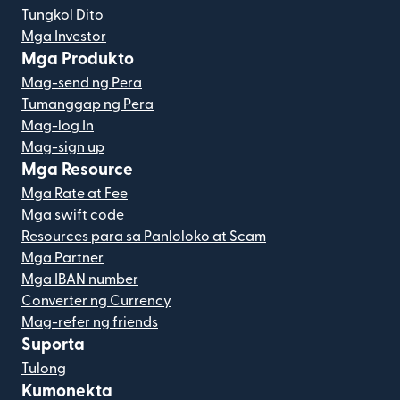
Tungkol Dito
Mga Investor
Mga Produkto
Mag-send ng Pera
Tumanggap ng Pera
Mag-log In
Mag-sign up
Mga Resource
Mga Rate at Fee
Mga swift code
Resources para sa Panloloko at Scam
Mga Partner
Mga IBAN number
Converter ng Currency
Mag-refer ng friends
Suporta
Tulong
Kumonekta