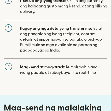
2
I-set up ang iyong transfer
. Piliin ang currency,
ang halagang gusto mong i-send, at ang bilis ng
delivery.
3
Ilagay ang mga detalye ng transfer mo:
Isulat
ang pangalan ng iyong recipient, contact
details, at impormasyon sa bangko o pick-up.
Pumili mula sa mga available na paraan ng
pagbabayad sa India.
4
Mag-send at mag-track:
Kumpirmahin ang
iyong padala at subaybayan ito real-time.
Mag-send ng malalaking