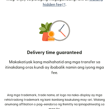
(bubukas sa bagong wi
hidden fee
.
Delivery time guaranteed
Makakatiyak kang maihahatid ang mga transfer sa
itinakdang oras kundi ay ibabalik namin ang iyong mga
fee.
Ang mga trademark, trade name, at logo na naka-display ay mga
rehistradong trademark ng kani-kanilang kaukulang may-ari. Walang
anumang affiliation o pag-eendorso ng Remitly na ipinapahiwatig sa
mga ito.