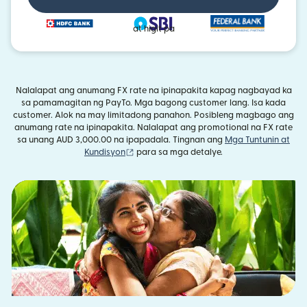
at higit pa
Nalalapat ang anumang FX rate na ipinapakita kapag nagbayad ka
sa pamamagitan ng PayTo. Mga bagong customer lang. Isa kada
customer. Alok na may limitadong panahon. Posibleng magbago ang
anumang rate na ipinapakita. Nalalapat ang promotional na FX rate
sa unang AUD 3,000.00 na ipapadala. Tingnan ang
Mga Tuntunin at
(bubukas sa bagong window)
Kundisyon
para sa mga detalye.