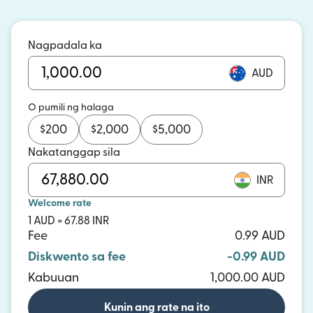
Nagpadala ka
AUD
O pumili ng halaga
$
200
$
2,000
$
5,000
Nakatanggap sila
INR
Welcome rate
1 AUD = 67.88 INR
Fee
0.99 AUD
Diskwento sa fee
-0.99 AUD
Kabuuan
1,000.00 AUD
Kunin ang rate na ito