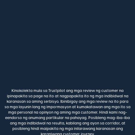
Kinokolekta mula sa Trustpilot ang mga review ng customer na
ipinapakita sa page na ito at nagpapakita ito ng mga indibidwal na
karanasan sa aming serbisyo. Ibinibigay ang mga review na ito para
sa mga layunin lang ng impormasyon at kumakatawan ang mga ito sa
mga personal na opinyon ng aming mga customer. Hindi kami nag-
eendorso ng anumang partikular na pahayag. Posibleng mag-iba-iba
ang mga indibidwal na resulta, kabilang ang ayon sa corridor, at
posibleng hindi maipakita ng mga inilarawang karanasan ang
karaniwang customer journey.