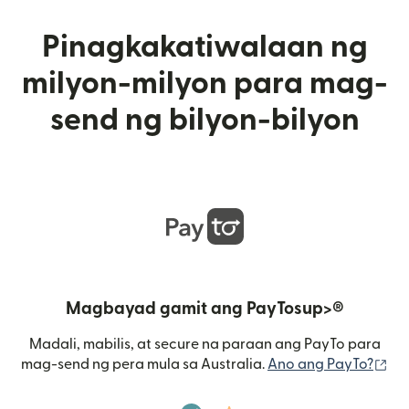
Pinagkakatiwalaan ng
milyon-milyon para mag-
send ng bilyon-bilyon
Magbayad gamit ang PayTosup>®
Madali, mabilis, at secure na paraan ang PayTo para
(b
mag-send ng pera mula sa Australia.
Ano ang PayTo?