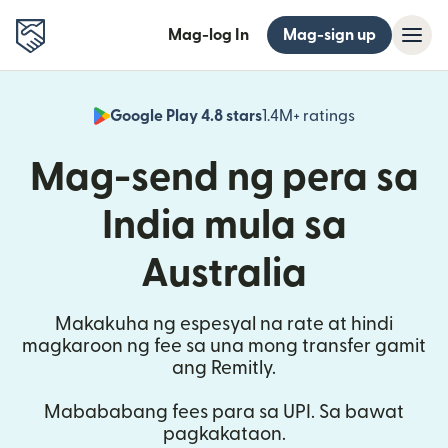
Mag-log In
Mag-sign up
Google Play 4.8 stars
1.4M+ ratings
(bubukas sa
Mag-send ng pera sa
India mula sa
Australia
Makakuha ng espesyal na rate at hindi
magkaroon ng fee sa una mong transfer gamit
ang Remitly.
Mabababang fees para sa UPI. Sa bawat
pagkakataon.