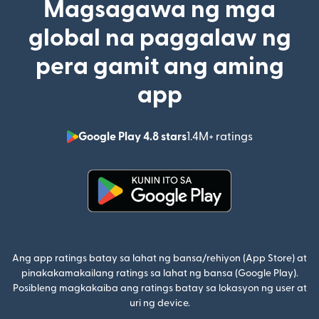
Magsagawa ng mga
global na paggalaw ng
pera gamit ang aming
app
Google Play 4.8 stars
1.4M+ ratings
(bubukas sa
(bubukas sa bagong window)
Ang app ratings batay sa lahat ng bansa/rehiyon (App Store) at
pinakakamakailang ratings sa lahat ng bansa (Google Play).
Posibleng magkakaiba ang ratings batay sa lokasyon ng user at
uri ng device.