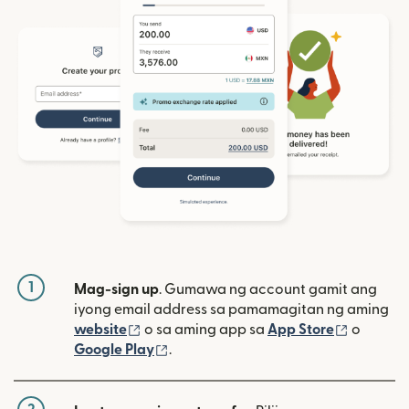
1
Mag-sign up
. Gumawa ng account gamit ang
iyong email address sa pamamagitan ng aming
(bubukas sa bagong window)
(bubuka
website
o sa aming app sa
App Store
o
(bubukas sa bagong window)
Google Play
.