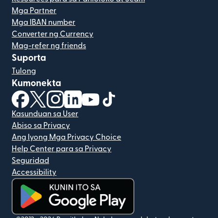
Mga Partner
Mga IBAN number
Converter ng Currency
Mag-refer ng friends
Suporta
Tulong
Kumonekta
(bubukas sa bagong window)
(bubukas sa bagong window)
(bubukas sa bagong window)
(bubukas sa bagong window)
(bubukas sa bagong window)
(bubukas sa bagong windo
Kasunduan sa User
Abiso sa Privacy
Ang Iyong Mga Privacy Choice
Help Center para sa Privacy
Seguridad
Accessibility