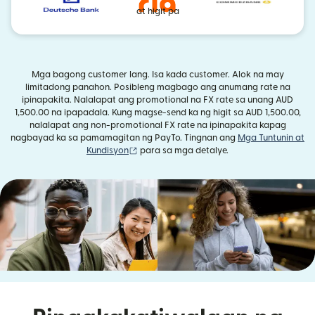
at higit pa
Mga bagong customer lang. Isa kada customer. Alok na may
limitadong panahon. Posibleng magbago ang anumang rate na
ipinapakita. Nalalapat ang promotional na FX rate sa unang AUD
1,500.00 na ipapadala. Kung magse-send ka ng higit sa AUD 1,500.00,
nalalapat ang non-promotional FX rate na ipinapakita kapag
nagbayad ka sa pamamagitan ng PayTo. Tingnan ang
Mga Tuntunin at
(bubukas sa bagong window)
Kundisyon
para sa mga detalye.