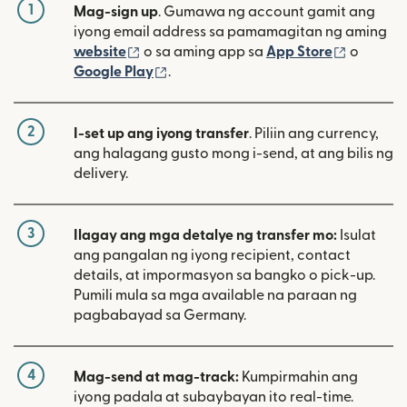
1
Mag-sign up
. Gumawa ng account gamit ang
iyong email address sa pamamagitan ng aming
(bubukas sa bagong window)
(bubuka
website
o sa aming app sa
App Store
o
(bubukas sa bagong window)
Google Play
.
2
I-set up ang iyong transfer
. Piliin ang currency,
ang halagang gusto mong i-send, at ang bilis ng
delivery.
3
Ilagay ang mga detalye ng transfer mo:
Isulat
ang pangalan ng iyong recipient, contact
details, at impormasyon sa bangko o pick-up.
Pumili mula sa mga available na paraan ng
pagbabayad sa Germany.
4
Mag-send at mag-track:
Kumpirmahin ang
iyong padala at subaybayan ito real-time.