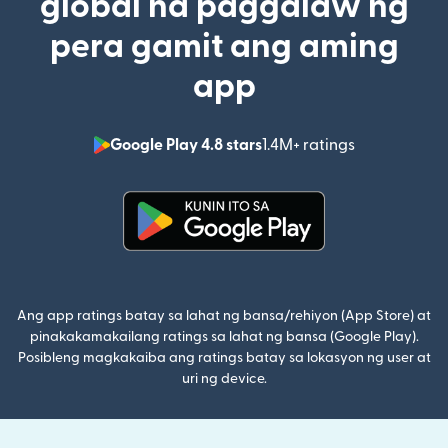
global na paggalaw ng
pera gamit ang aming
app
Google Play 4.8 stars
1.4M+ ratings
(bubukas sa
(bubukas sa bagong window)
Ang app ratings batay sa lahat ng bansa/rehiyon (App Store) at
pinakakamakailang ratings sa lahat ng bansa (Google Play).
Posibleng magkakaiba ang ratings batay sa lokasyon ng user at
uri ng device.