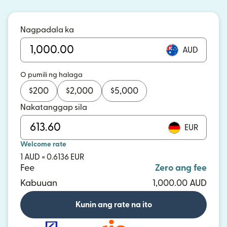
Nagpadala ka
AUD
O pumili ng halaga
$
200
$
2,000
$
5,000
Nakatanggap sila
EUR
Welcome rate
1 AUD = 0.6136 EUR
Fee
Zero ang fee
Kabuuan
1,000.00 AUD
Kunin ang rate na ito