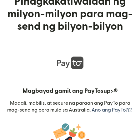
Pinagkakatiwalaan ng
milyon-milyon para mag-
send ng bilyon-bilyon
Magbayad gamit ang PayTosup>®
Madali, mabilis, at secure na paraan ang PayTo para
(b
mag-send ng pera mula sa Australia.
Ano ang PayTo?