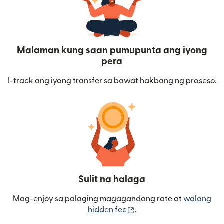
Malaman kung saan pumupunta ang iyong
pera
I-track ang iyong transfer sa bawat hakbang ng proseso.
Sulit na halaga
Mag-enjoy sa palaging magagandang rate at
walang
(bubukas sa bagong wi
hidden fee
.