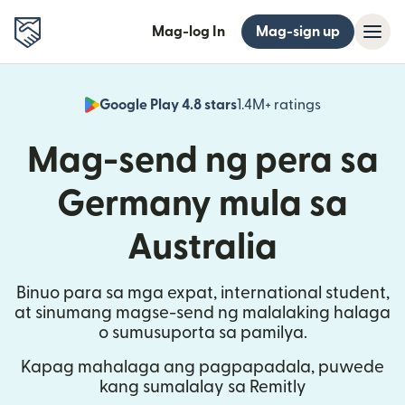
Mag-log In
Mag-sign up
Google Play 4.8 stars
1.4M+ ratings
(bubukas sa
Mag-send ng pera sa
Germany mula sa
Australia
Binuo para sa mga expat, international student,
at sinumang magse-send ng malalaking halaga
o sumusuporta sa pamilya.
Kapag mahalaga ang pagpapadala, puwede
kang sumalalay sa Remitly