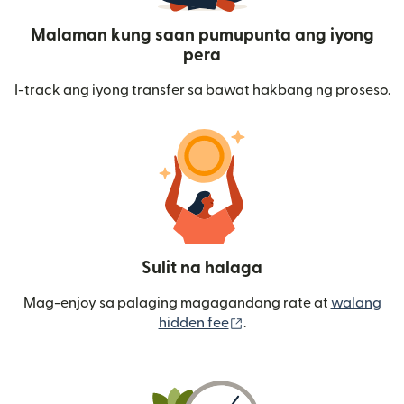
Malaman kung saan pumupunta ang iyong
pera
I-track ang iyong transfer sa bawat hakbang ng proseso.
Sulit na halaga
Mag-enjoy sa palaging magagandang rate at
walang
(bubukas sa bagong wi
hidden fee
.