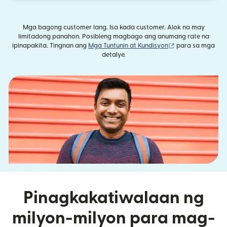
Mga bagong customer lang. Isa kada customer. Alok na may
limitadong panahon. Posibleng magbago ang anumang rate na
(bubukas sa bag
ipinapakita. Tingnan ang
Mga Tuntunin at Kundisyon
para sa mga
detalye.
Pinagkakatiwalaan ng
milyon-milyon para mag-