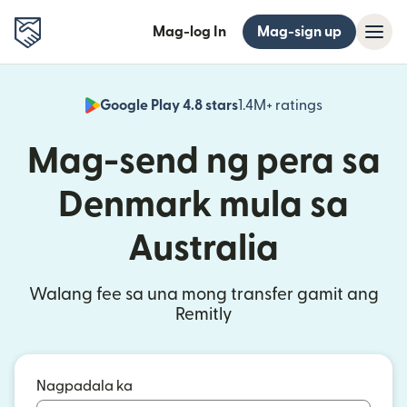
Mag-log In
Mag-sign up
Google Play 4.8 stars
1.4M+ ratings
(bubukas sa
Mag-send ng pera sa
Denmark mula sa
Australia
Walang fee sa una mong transfer gamit ang
Remitly
Nagpadala ka