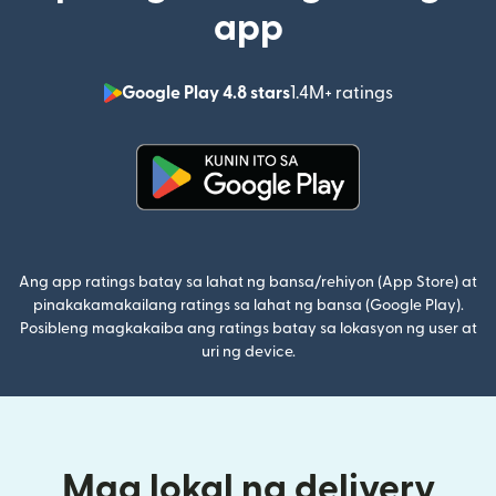
app
Google Play 4.8 stars
1.4M+ ratings
(bubukas sa
(bubukas sa bagong window)
Ang app ratings batay sa lahat ng bansa/rehiyon (App Store) at
pinakakamakailang ratings sa lahat ng bansa (Google Play).
Posibleng magkakaiba ang ratings batay sa lokasyon ng user at
uri ng device.
Mga lokal na delivery