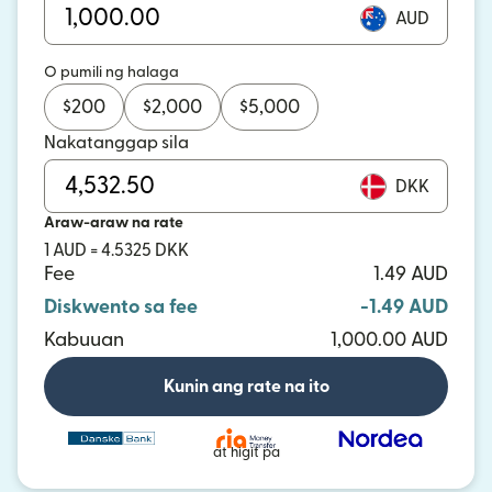
AUD
O pumili ng halaga
$
200
$
2,000
$
5,000
Nakatanggap sila
DKK
Araw-araw na rate
1 AUD = 4.5325 DKK
Fee
1.49 AUD
Diskwento sa fee
-1.49 AUD
Kabuuan
1,000.00 AUD
Kunin ang rate na ito
at higit pa