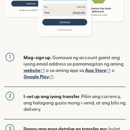
1
Mag-sign up
. Gumawa ng account gamit ang
iyong email address sa pamamagitan ng aming
(bubukas sa bagong window)
(bubuka
website
o sa aming app sa
App Store
o
(bubukas sa bagong window)
Google Play
.
2
I-set up ang iyong transfer
. Piliin ang currency,
ang halagang gusto mong i-send, at ang bilis ng
delivery.
3
Ilagay ang mga detalye ng transfer mo:
Isulat