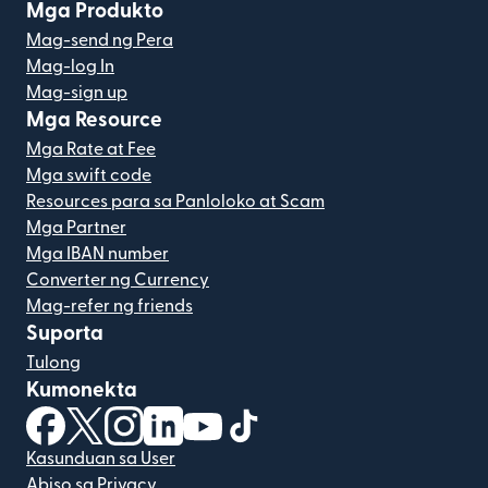
Mga Produkto
Mag-send ng Pera
Mag-log In
Mag-sign up
Mga Resource
Mga Rate at Fee
Mga swift code
Resources para sa Panloloko at Scam
Mga Partner
Mga IBAN number
Converter ng Currency
Mag-refer ng friends
Suporta
Tulong
Kumonekta
(bubukas sa bagong window)
(bubukas sa bagong window)
(bubukas sa bagong window)
(bubukas sa bagong window)
(bubukas sa bagong window)
(bubukas sa bagong windo
Kasunduan sa User
Abiso sa Privacy