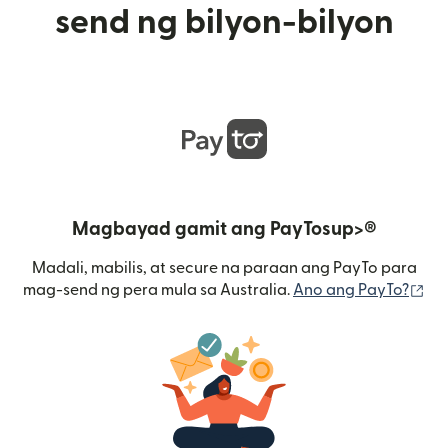
send ng bilyon-bilyon
Magbayad gamit ang PayTosup>®
Madali, mabilis, at secure na paraan ang PayTo para
(b
mag-send ng pera mula sa Australia.
Ano ang PayTo?