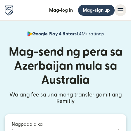
Mag-log In
Mag-sign up
Google Play 4.8 stars
1.4M+ ratings
(bubukas sa
Mag-send ng pera sa
Azerbaijan mula sa
Australia
Walang fee sa una mong transfer gamit ang
Remitly
Nagpadala ka