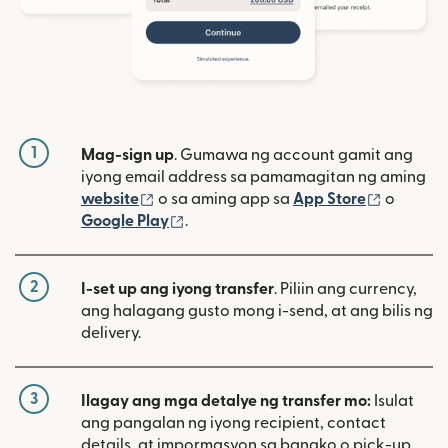
1
Mag-sign up
. Gumawa ng account gamit ang
iyong email address sa pamamagitan ng aming
(bubukas sa bagong window)
(bubuka
website
o sa aming app sa
App Store
o
(bubukas sa bagong window)
Google Play
.
2
I-set up ang iyong transfer
. Piliin ang currency,
ang halagang gusto mong i-send, at ang bilis ng
delivery.
3
Ilagay ang mga detalye ng transfer mo:
Isulat
ang pangalan ng iyong recipient, contact
details, at impormasyon sa bangko o pick-up.