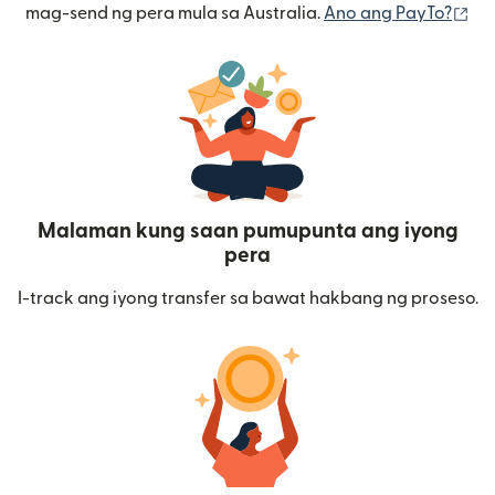
(b
mag-send ng pera mula sa Australia.
Ano ang PayTo?
Malaman kung saan pumupunta ang iyong
pera
I-track ang iyong transfer sa bawat hakbang ng proseso.