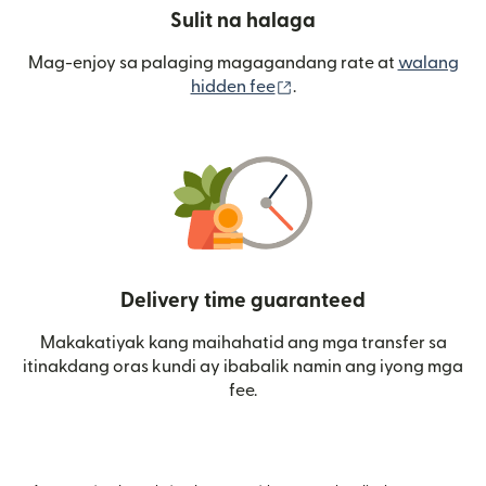
Sulit na halaga
Mag-enjoy sa palaging magagandang rate at
walang
(bubukas sa bagong wi
hidden fee
.
Delivery time guaranteed
Makakatiyak kang maihahatid ang mga transfer sa
itinakdang oras kundi ay ibabalik namin ang iyong mga
fee.