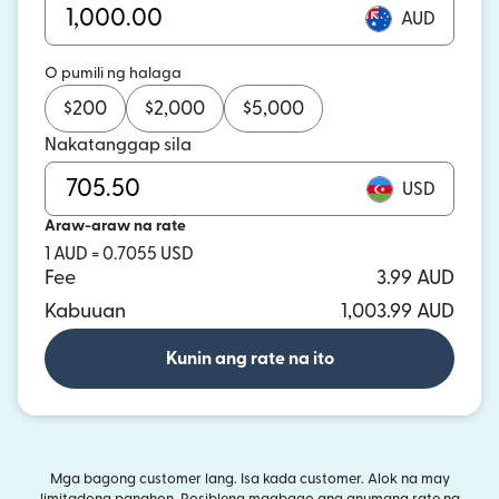
AUD
O pumili ng halaga
$
200
$
2,000
$
5,000
Nakatanggap sila
USD
Araw-araw na rate
1 AUD = 0.7055 USD
Fee
3.99 AUD
Kabuuan
1,003.99 AUD
Kunin ang rate na ito
Mga bagong customer lang. Isa kada customer. Alok na may