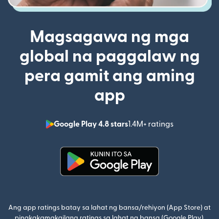
Magsagawa ng mga
global na paggalaw ng
pera gamit ang aming
app
Google Play 4.8 stars
1.4M+ ratings
(bubukas sa
(bubukas sa bagong window)
Ang app ratings batay sa lahat ng bansa/rehiyon (App Store) at
pinakakamakailang ratings sa lahat ng bansa (Google Play).