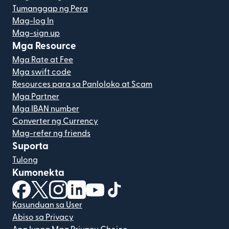
Tumanggap ng Pera
Mag-log In
Mag-sign up
Mga Resource
Mga Rate at Fee
Mga swift code
Resources para sa Panloloko at Scam
Mga Partner
Mga IBAN number
Converter ng Currency
Mag-refer ng friends
Suporta
Tulong
Kumonekta
(bubukas sa bagong window)
(bubukas sa bagong window)
(bubukas sa bagong window)
(bubukas sa bagong window)
(bubukas sa bagong window)
(bubukas sa bagong windo
Kasunduan sa User
Abiso sa Privacy