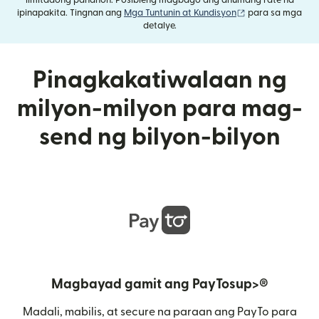
limitadong panahon. Posibleng magbago ang anumang rate na
(bubukas sa bag
ipinapakita. Tingnan ang
Mga Tuntunin at Kundisyon
para sa mga
detalye.
Pinagkakatiwalaan ng
milyon-milyon para mag-
send ng bilyon-bilyon
Magbayad gamit ang PayTosup>®
Madali, mabilis, at secure na paraan ang PayTo para