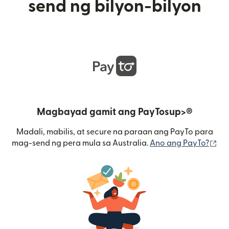
send ng bilyon-bilyon
Magbayad gamit ang PayTosup>®
Madali, mabilis, at secure na paraan ang PayTo para
(b
mag-send ng pera mula sa Australia.
Ano ang PayTo?