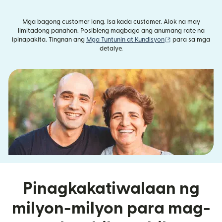
Mga bagong customer lang. Isa kada customer. Alok na may
limitadong panahon. Posibleng magbago ang anumang rate na
(bubukas sa bag
ipinapakita. Tingnan ang
Mga Tuntunin at Kundisyon
para sa mga
detalye.
Pinagkakatiwalaan ng
milyon-milyon para mag-