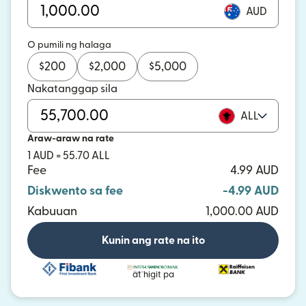
AUD
O pumili ng halaga
$
200
$
2,000
$
5,000
Nakatanggap sila
ALL
Araw-araw na rate
1 AUD = 55.70 ALL
Fee
4.99 AUD
Diskwento sa fee
-4.99 AUD
Kabuuan
1,000.00 AUD
Kunin ang rate na ito
at higit pa