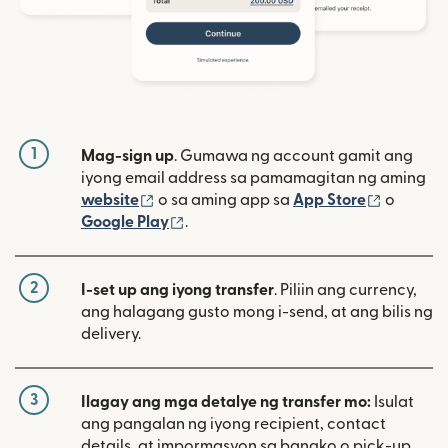
1
Mag-sign up
. Gumawa ng account gamit ang
iyong email address sa pamamagitan ng aming
(bubukas sa bagong window)
(bubuka
website
o sa aming app sa
App Store
o
(bubukas sa bagong window)
Google Play
.
2
I-set up ang iyong transfer
. Piliin ang currency,
ang halagang gusto mong i-send, at ang bilis ng
delivery.
3
Ilagay ang mga detalye ng transfer mo:
Isulat
ang pangalan ng iyong recipient, contact
details, at impormasyon sa bangko o pick-up.