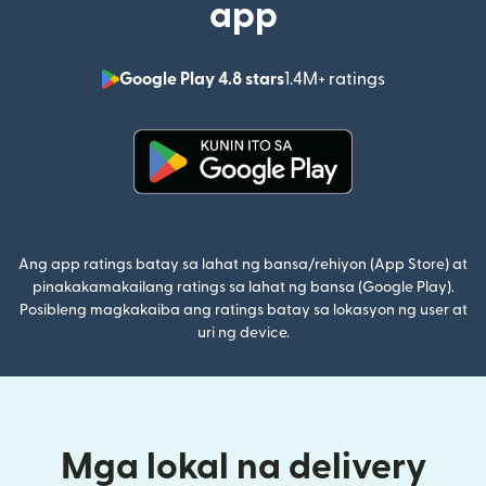
app
Google Play 4.8 stars
1.4M+ ratings
(bubukas sa
(bubukas sa bagong window)
Ang app ratings batay sa lahat ng bansa/rehiyon (App Store) at
pinakakamakailang ratings sa lahat ng bansa (Google Play).
Posibleng magkakaiba ang ratings batay sa lokasyon ng user at
uri ng device.
Mga lokal na delivery