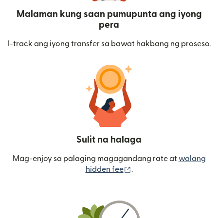
Malaman kung saan pumupunta ang iyong
pera
I-track ang iyong transfer sa bawat hakbang ng proseso.
Sulit na halaga
Mag-enjoy sa palaging magagandang rate at
walang
(bubukas sa bagong wi
hidden fee
.