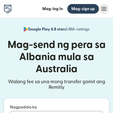
Mag-log In
Mag-sign up
Google Play 4.8 stars
1.4M+ ratings
(bubukas sa
Mag-send ng pera sa
Albania mula sa
Australia
Walang fee sa una mong transfer gamit ang
Remitly
Nagpadala ka