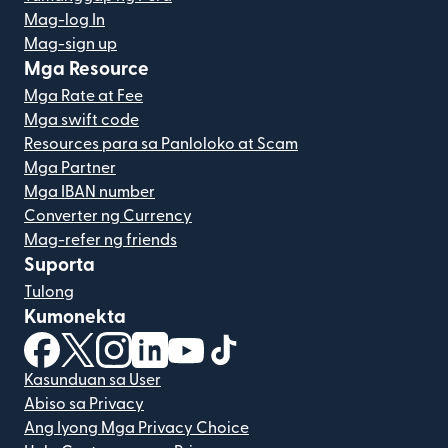
Mag-log In
Mag-sign up
Mga Resource
Mga Rate at Fee
Mga swift code
Resources para sa Panloloko at Scam
Mga Partner
Mga IBAN number
Converter ng Currency
Mag-refer ng friends
Suporta
Tulong
Kumonekta
(bubukas sa bagong window)
(bubukas sa bagong window)
(bubukas sa bagong window)
(bubukas sa bagong window)
(bubukas sa bagong window)
(bubukas sa bagong windo
Kasunduan sa User
Abiso sa Privacy
Ang Iyong Mga Privacy Choice