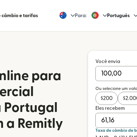
 câmbio e tarifas
Para:
Português
Você envia
nline para
rcial
Ou selecione um valo
$
200
$
2.00
 Portugal
Eles recebem
m a Remitly
Taxa de câmbio de 