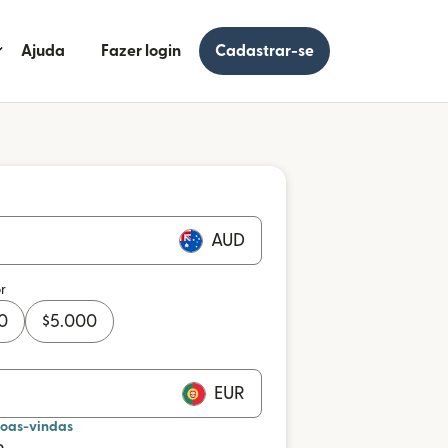
Ajuda
Fazer login
Cadastrar-se
AUD
r
0
$
5.000
EUR
boas-vindas