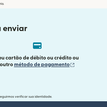
io.
 enviar
eu cartão de débito ou crédito ou
(abre em uma
outro
método de pagamento
guirmos verificar sua identidade.