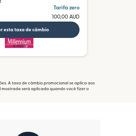
R
Tarifa zero
100,00 AUD
r esta taxa de câmbio
e mais
ações. A taxa de câmbio promocional se aplica aos
l mostrada será aplicada quando você fizer o
bre em uma nova janela)