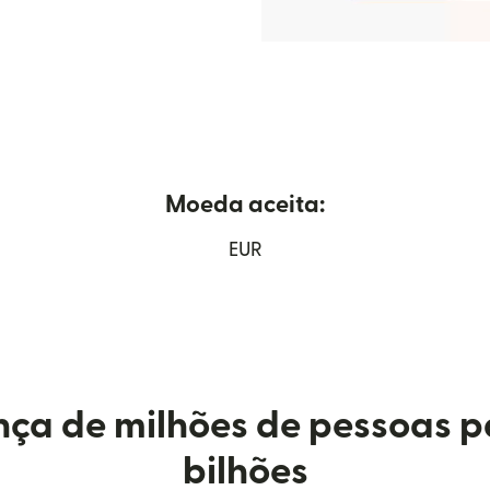
Moeda aceita:
re em uma nova janela)
EUR
ça de milhões de pessoas p
bilhões