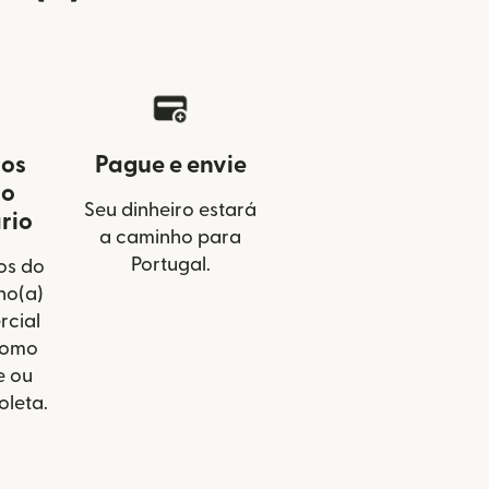
 os
Pague e envie
do
Seu dinheiro estará
rio
a caminho para
Portugal.
os do
no(a)
cial
como
e ou
oleta.