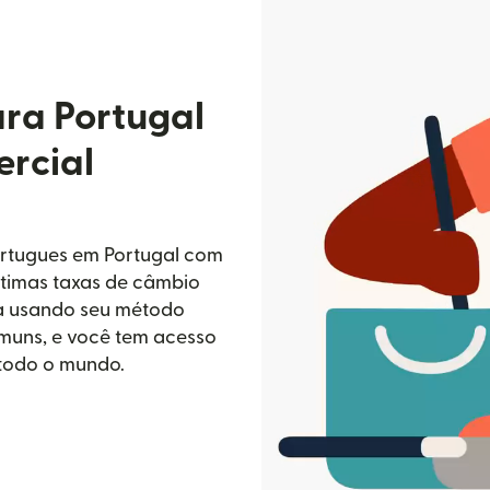
ara Portugal
rcial
ortugues em Portugal com
ótimas taxas de câmbio
da usando seu método
omuns, e você tem acesso
 todo o mundo.