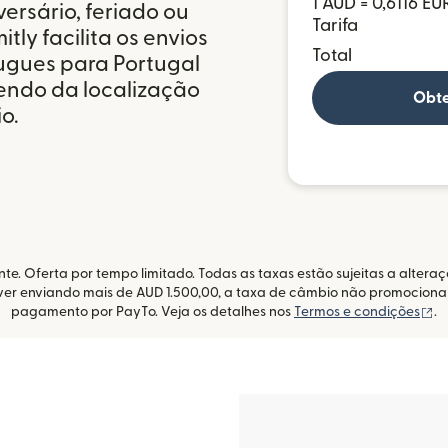
1 AUD = 0,6116 EU
ersário, feriado ou
Tarifa
tly facilita os envios
Total
ugues para Portugal
endo da localização
Obte
o.
te. Oferta por tempo limitado. Todas as taxas estão sujeitas a alter
tiver enviando mais de AUD 1.500,00, a taxa de câmbio não promociona
(a
pagamento por PayTo. Veja os detalhes nos
Termos e condições
.