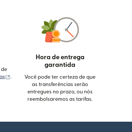
Hora de entrega
garantida
 de
(abre em uma nova janela)
tas
.
Você pode ter certeza de que
as transferências serão
entregues no prazo, ou nós
reembolsaremos as tarifas.