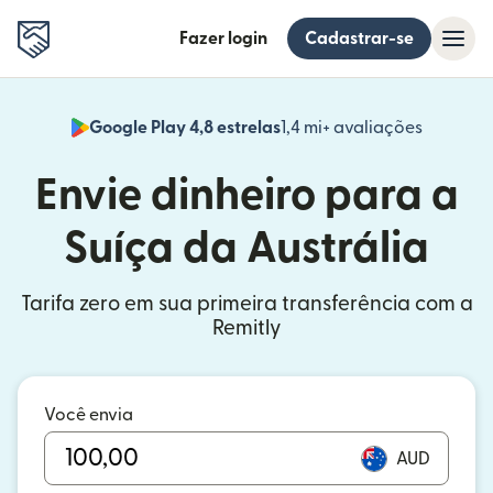
Fazer login
Cadastrar-se
Google Play 4,8 estrelas
1,4 mi+ avaliações
(abre em
Envie dinheiro para a
Suíça da Austrália
Tarifa zero em sua primeira transferência com a
Remitly
Você envia
AUD