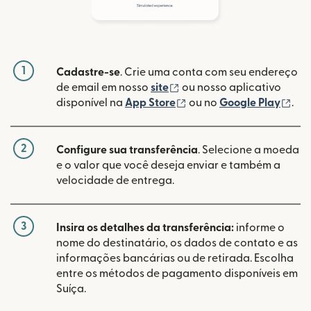
1
Cadastre-se
. Crie uma conta com seu endereço
(abre em uma nova janela
de email em nosso
site
ou nosso aplicativo
(abre em uma nova janel
(ab
disponível na
App Store
ou no
Google Play
.
2
Configure sua transferência
. Selecione a moeda
e o valor que você deseja enviar e também a
velocidade de entrega.
3
Insira os detalhes da transferência:
informe o
nome do destinatário, os dados de contato e as
informações bancárias ou de retirada. Escolha
entre os métodos de pagamento disponíveis em
Suíça.