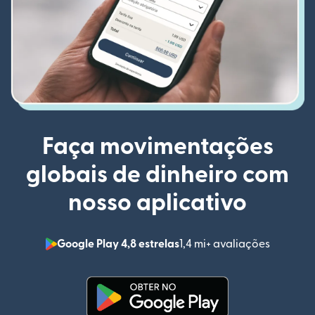
Faça movimentações
globais de dinheiro com
nosso aplicativo
Google Play 4,8 estrelas
1,4 mi+ avaliações
(abre em