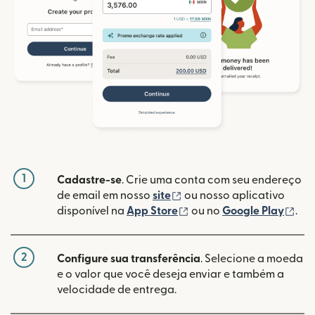
1
Cadastre-se
. Crie uma conta com seu endereço
(abre em uma nova janela
de email em nosso
site
ou nosso aplicativo
(abre em uma nova janel
(ab
disponível na
App Store
ou no
Google Play
.
2
Configure sua transferência
. Selecione a moeda
e o valor que você deseja enviar e também a
velocidade de entrega.