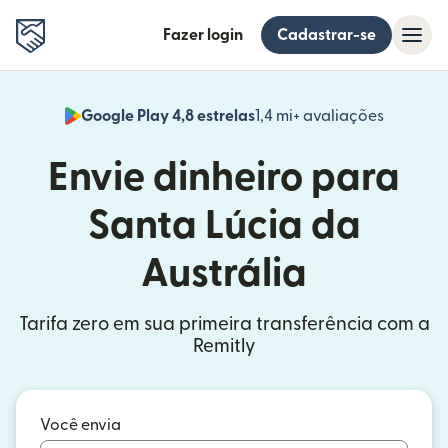
Fazer login
Cadastrar-se
Google Play 4,8 estrelas
1,4 mi+ avaliações
(abre em
Envie dinheiro para
Santa Lúcia da
Austrália
Tarifa zero em sua primeira transferência com a
Remitly
Você envia