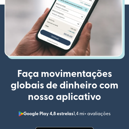
Faça movimentações
globais de dinheiro com
nosso aplicativo
Google Play 4,8 estrelas
1,4 mi+ avaliações
(abre em