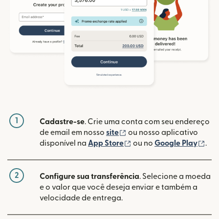
1
Cadastre-se
. Crie uma conta com seu endereço
(abre em uma nova janela
de email em nosso
site
ou nosso aplicativo
(abre em uma nova janel
(ab
disponível na
App Store
ou no
Google Play
.
2
Configure sua transferência
. Selecione a moeda
e o valor que você deseja enviar e também a
velocidade de entrega.