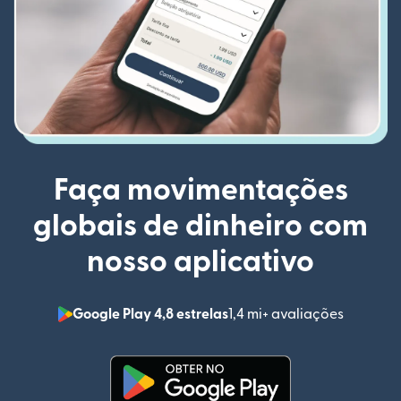
Faça movimentações
globais de dinheiro com
nosso aplicativo
Google Play 4,8 estrelas
1,4 mi+ avaliações
(abre em