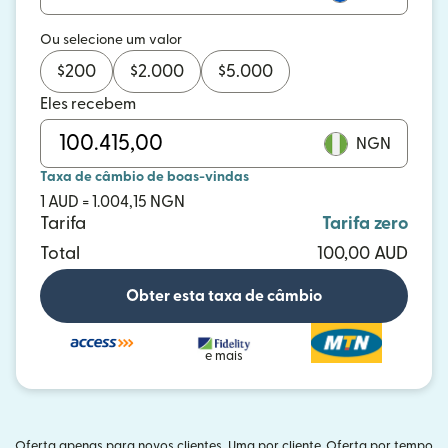
Ou selecione um valor
$
200
$
2.000
$
5.000
Eles recebem
NGN
Taxa de câmbio de boas-vindas
1 AUD = 1.004,15 NGN
Tarifa
Tarifa zero
Total
100,00 AUD
Obter esta taxa de câmbio
e mais
Oferta apenas para novos clientes. Uma por cliente. Oferta por tempo