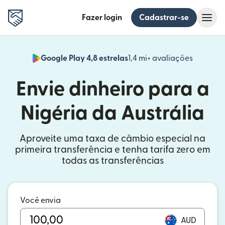
Fazer login
Cadastrar-se
Google Play 4,8 estrelas
1,4 mi+ avaliações
(abre em
Envie dinheiro para a
Nigéria da Austrália
Aproveite uma taxa de câmbio especial na
primeira transferência e tenha tarifa zero em
todas as transferências
Você envia
AUD