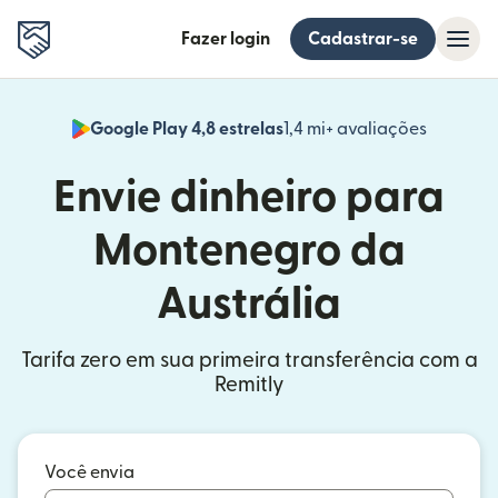
Fazer login
Cadastrar-se
Google Play 4,8 estrelas
1,4 mi+ avaliações
(abre em
Envie dinheiro para
Montenegro da
Austrália
Tarifa zero em sua primeira transferência com a
Remitly
Você envia