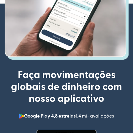
Faça movimentações
globais de dinheiro com
nosso aplicativo
Google Play 4,8 estrelas
1,4 mi+ avaliações
(abre em