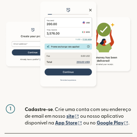
1
Cadastre-se
. Crie uma conta com seu endereço
(abre em uma nova janela
de email em nosso
site
ou nosso aplicativo
(abre em uma nova janel
(ab
disponível na
App Store
ou no
Google Play
.