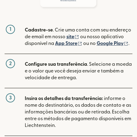
1
Cadastre-se
. Crie uma conta com seu endereço
(abre em uma nova janela
de email em nosso
site
ou nosso aplicativo
(abre em uma nova janel
(ab
disponível na
App Store
ou no
Google Play
.
2
Configure sua transferência
. Selecione a moeda
e o valor que você deseja enviar e também a
velocidade de entrega.
3
Insira os detalhes da transferência:
informe o
nome do destinatário, os dados de contato e as
informações bancárias ou de retirada. Escolha
entre os métodos de pagamento disponíveis em
Liechtenstein.