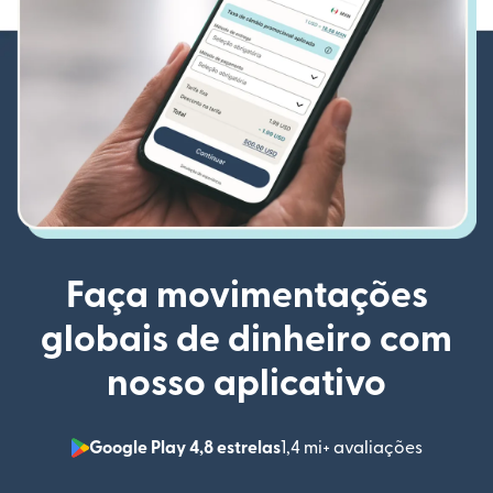
Faça movimentações
globais de dinheiro com
nosso aplicativo
Google Play 4,8 estrelas
1,4 mi+ avaliações
(abre em