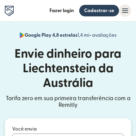
Fazer login
Cadastrar-se
Google Play 4,8 estrelas
1,4 mi+ avaliações
(abre em
Envie dinheiro para
Liechtenstein da
Austrália
Tarifa zero em sua primeira transferência com a
Remitly
Você envia