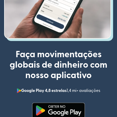
Faça movimentações
globais de dinheiro com
nosso aplicativo
Google Play 4,8 estrelas
1,4 mi+ avaliações
(abre em