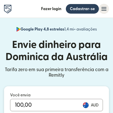
Fazer login
Cadastrar-se
Google Play 4,8 estrelas
1,4 mi+ avaliações
(abre em
Envie dinheiro para
Dominica da Austrália
Tarifa zero em sua primeira transferência com a
Remitly
Você envia
AUD