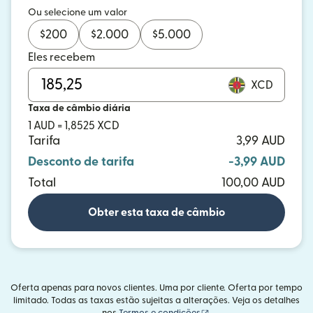
Ou selecione um valor
$
200
$
2.000
$
5.000
Eles recebem
XCD
Taxa de câmbio diária
1 AUD = 1,8525 XCD
Tarifa
3,99 AUD
Desconto de tarifa
-3,99 AUD
Total
100,00 AUD
Obter esta taxa de câmbio
Oferta apenas para novos clientes. Uma por cliente. Oferta por tempo
limitado. Todas as taxas estão sujeitas a alterações. Veja os detalhes
(abre em uma nova janel