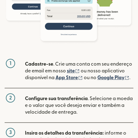
1
Cadastre-se
. Crie uma conta com seu endereço
(abre em uma nova janela
de email em nosso
site
ou nosso aplicativo
(abre em uma nova janel
(ab
disponível na
App Store
ou no
Google Play
.
2
Configure sua transferência
. Selecione a moeda
e o valor que você deseja enviar e também a
velocidade de entrega.
3
Insira os detalhes da transferência:
informe o