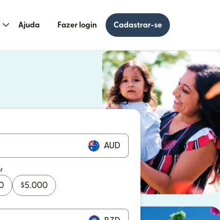
Ajuda
Fazer login
Cadastrar-se
 uma nova janela)
uma nova janela)
AUD
r
0
$
5.000