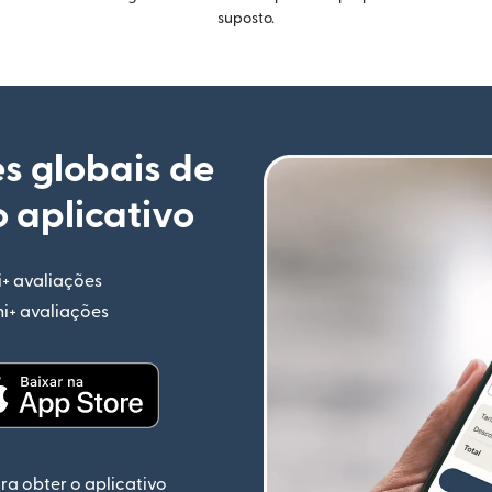
suposto.
s globais de
 aplicativo
i+ avaliações
(abre em uma nova janela)
mi+ avaliações
(abre em uma nova janela)
ela)
(abre em uma nova janela)
ra obter o aplicativo