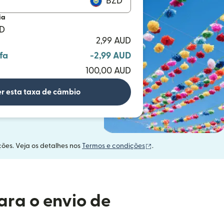
BZD
ia
ZD
2,99 AUD
fa
-2,99 AUD
100,00 AUD
r esta taxa de câmbio
(abre em uma nova ja
ções. Veja os detalhes nos
Termos e condições
.
ara o envio de