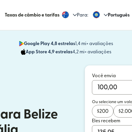
Taxas de câmbio e tarifas
Para:
Português
Google Play 4,8 estrelas
1,4 mi+ avaliações
(abre em
App Store 4,9 estrelas
4,2 mi+ avaliações
(abre em 
Você envia
Ou selecione um valo
ara Belize
$
200
$
2.00
Eles recebem
ália