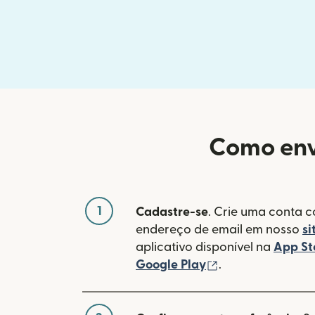
Como envi
1
Cadastre-se
. Crie uma conta 
endereço de email em nosso
si
aplicativo disponível na
App St
(abre em uma no
Google Play
.