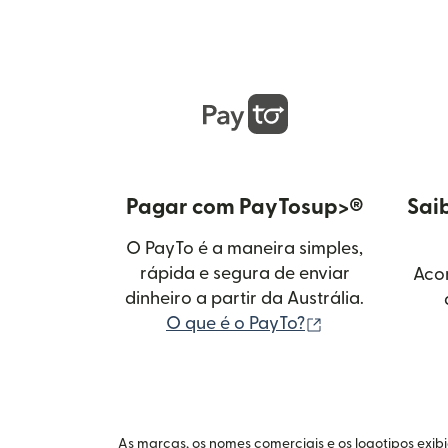
Pagar com PayTosup>®
Sai
O PayTo é a maneira simples,
rápida e segura de enviar
Aco
dinheiro a partir da Austrália.
(abre em uma n
O que é o PayTo?
As marcas, os nomes comerciais e os logotipos exib