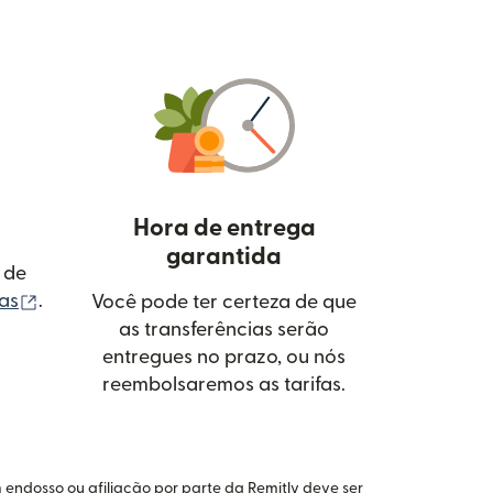
Hora de entrega
garantida
 de
(abre em uma nova janela)
tas
.
Você pode ter certeza de que
as transferências serão
entregues no prazo, ou nós
reembolsaremos as tarifas.
 endosso ou afiliação por parte da Remitly deve ser