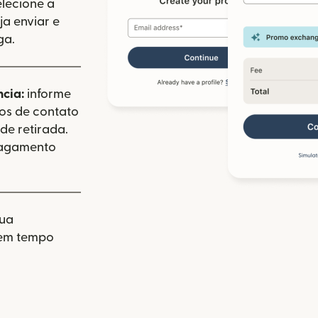
elecione a
a enviar e
ga.
ncia:
informe
dos de contato
de retirada.
pagamento
sua
 em tempo