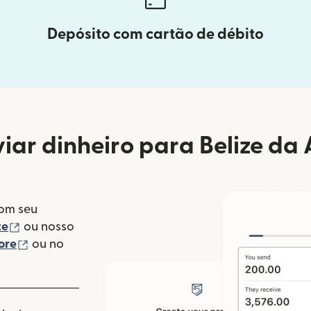
Depósito com cartão de débito
ar dinheiro para Belize da 
com seu
(abre em uma nova janela)
te
ou nosso
(abre em uma nova janela)
ore
ou no
va janela)