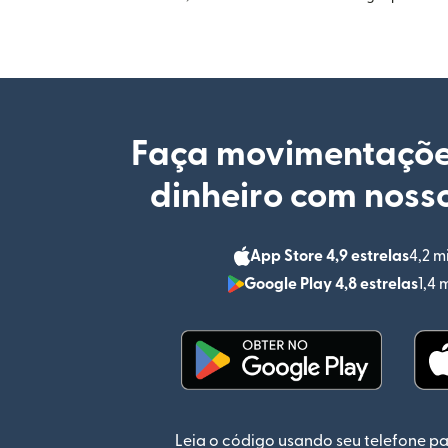
Faça movimentaçõe
dinheiro com nosso
App Store 4,9 estrelas
4,2 m
Google Play 4,8 estrelas
1,4 
(abre em uma nova jan
Leia o código usando seu telefone pa