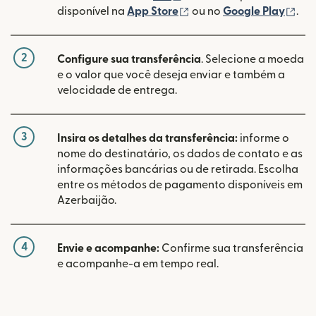
(abre em uma nova janel
(ab
disponível na
App Store
ou no
Google Play
.
2
Configure sua transferência
. Selecione a moeda
e o valor que você deseja enviar e também a
velocidade de entrega.
3
Insira os detalhes da transferência:
informe o
nome do destinatário, os dados de contato e as
informações bancárias ou de retirada. Escolha
entre os métodos de pagamento disponíveis em
Azerbaijão.
4
Envie e acompanhe:
Confirme sua transferência
e acompanhe-a em tempo real.