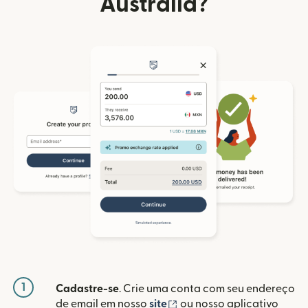
Austrália?
1
Cadastre-se
. Crie uma conta com seu endereço
(abre em uma nova janela
de email em nosso
site
ou nosso aplicativo