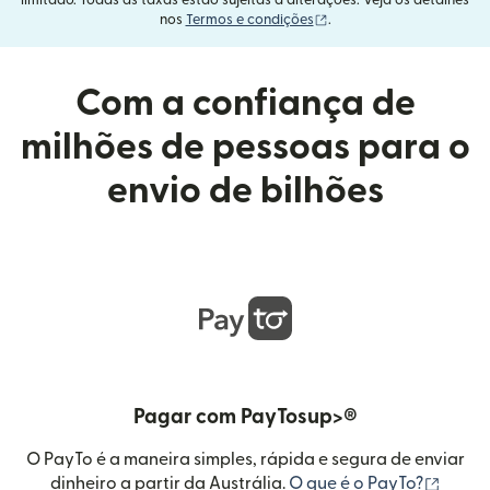
limitado. Todas as taxas estão sujeitas a alterações. Veja os detalhes
(abre em uma nova janel
nos
Termos e condições
.
Com a confiança de
milhões de pessoas para o
envio de bilhões
Pagar com PayTosup>®
O PayTo é a maneira simples, rápida e segura de enviar
(abre 
dinheiro a partir da Austrália.
O que é o PayTo?