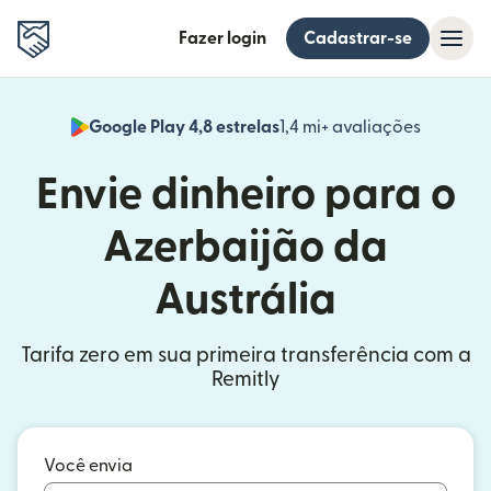
Fazer login
Cadastrar-se
Google Play 4,8 estrelas
1,4 mi+ avaliações
(abre em
Envie dinheiro para o
Azerbaijão da
Austrália
Tarifa zero em sua primeira transferência com a
Remitly
Você envia