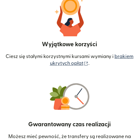
Wyjątkowe korzyści
Ciesz się stałymi korzystnymi kursami wymiany i
brakiem
(otwiera się w nowym 
ukrytych opłat
.
Gwarantowany czas realizacji
Możesz mieć pewność, że transfery są realizowane na