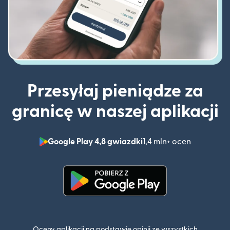
Przesyłaj pieniądze za
granicę w naszej aplikacji
Google Play 4,8 gwiazdki
1,4 mln+ ocen
(otwiera 
(otwiera się w nowym oknie)
Oceny aplikacji na podstawie opinii ze wszystkich