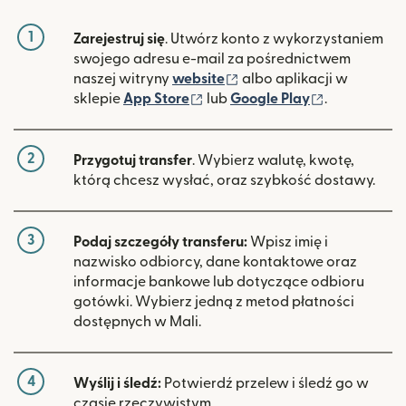
1
Zarejestruj się
. Utwórz konto z wykorzystaniem
swojego adresu e-mail za pośrednictwem
(otwiera się w nowym ok
naszej witryny
website
albo aplikacji w
(otwiera się w nowym oknie)
(otwiera si
sklepie
App Store
lub
Google Play
.
2
Przygotuj transfer
. Wybierz walutę, kwotę,
którą chcesz wysłać, oraz szybkość dostawy.
3
Podaj szczegóły transferu:
Wpisz imię i
nazwisko odbiorcy, dane kontaktowe oraz
informacje bankowe lub dotyczące odbioru
gotówki. Wybierz jedną z metod płatności
dostępnych w Mali.
4
Wyślij i śledź:
Potwierdź przelew i śledź go w
czasie rzeczywistym.