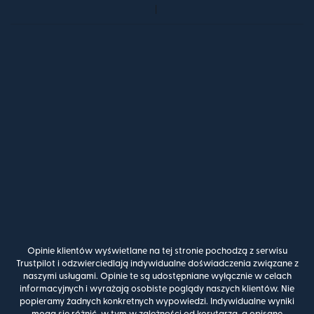
Opinie klientów wyświetlane na tej stronie pochodzą z serwisu
Trustpilot i odzwierciedlają indywidualne doświadczenia związane z
naszymi usługami. Opinie te są udostępniane wyłącznie w celach
informacyjnych i wyrażają osobiste poglądy naszych klientów. Nie
popieramy żadnych konkretnych wypowiedzi. Indywidualne wyniki
mogą się różnić, w tym w zależności od korytarza, a opisane