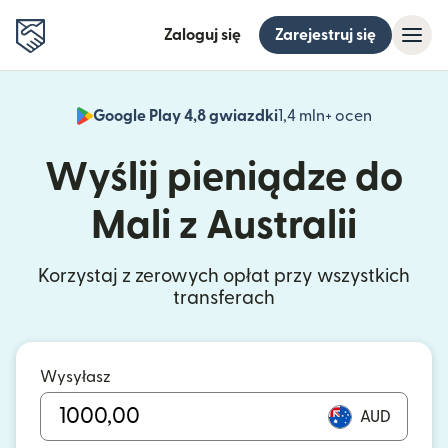
Zaloguj się
Zarejestruj się
Google Play 4,8 gwiazdki
1,4 mln+ ocen
(otwiera 
Wyślij pieniądze do
Mali z Australii
Korzystaj z zerowych opłat przy wszystkich
transferach
Wysyłasz
AUD