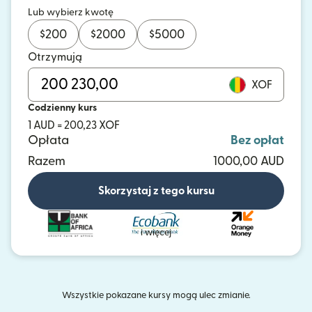
Lub wybierz kwotę
$
200
$
2000
$
5000
Otrzymują
XOF
Codzienny kurs
1 AUD = 200,23 XOF
Opłata
Bez opłat
Razem
1000,00 AUD
Skorzystaj z tego kursu
i więcej
Wszystkie pokazane kursy mogą ulec zmianie.