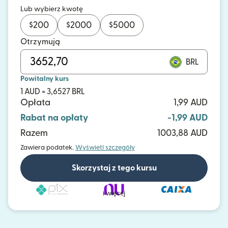
Lub wybierz kwotę
$
200
$
2000
$
5000
Otrzymują
BRL
Powitalny kurs
1 AUD = 3,6527 BRL
Opłata
1,99 AUD
Rabat na opłaty
-1,99 AUD
Razem
1003,88 AUD
Zawiera podatek.
Wyświetl szczegóły
Skorzystaj z tego kursu
i więcej