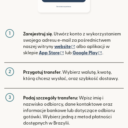
1
Zarejestruj się
. Utwórz konto z wykorzystaniem
swojego adresu e-mail za pośrednictwem
(otwiera się w nowym ok
naszej witryny
website
albo aplikacji w
(otwiera się w nowym oknie)
(otwiera si
sklepie
App Store
lub
Google Play
.
2
Przygotuj transfer
. Wybierz walutę, kwotę,
którą chcesz wysłać, oraz szybkość dostawy.
3
Podaj szczegóły transferu:
Wpisz imię i
nazwisko odbiorcy, dane kontaktowe oraz
informacje bankowe lub dotyczące odbioru
gotówki. Wybierz jedną z metod płatności
dostępnych w Brazylii.