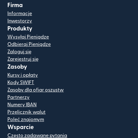
Firma
Informacje
Inwestorzy
Produkty
Wysyłaj Pieniądze
Odbieraj Pieniądze
Zaloguj się
Zarejestruj się
Zasoby
Kursy i opłaty
Kody SWIFT
Zasoby dla ofiar oszustw
Partnerzy
Numery IBAN
Przelicznik walut
Poleć znajomym
Wsparcie
Często zadawane pytania