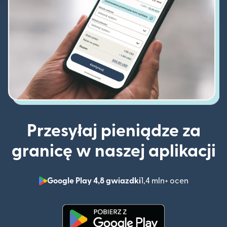
Przesyłaj pieniądze za
granicę w naszej aplikacji
Google Play 4,8 gwiazdki
1,4 mln+ ocen
(otwiera 