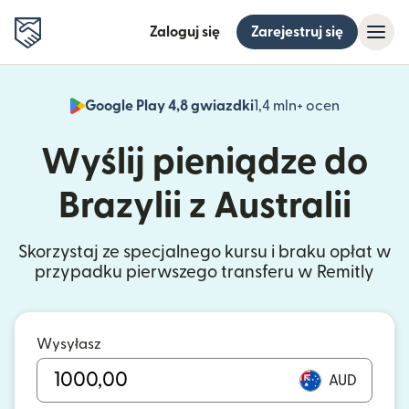
Zaloguj się
Zarejestruj się
Google Play 4,8 gwiazdki
1,4 mln+ ocen
(otwiera 
Wyślij pieniądze do
Brazylii z Australii
Skorzystaj ze specjalnego kursu i braku opłat w
przypadku pierwszego transferu w Remitly
Wysyłasz
AUD