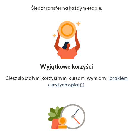
Śledź transfer na każdym etapie.
Wyjątkowe korzyści
Ciesz się stałymi korzystnymi kursami wymiany i
brakiem
(otwiera się w nowym 
ukrytych opłat
.