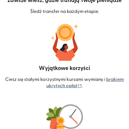
Zawsze wiesz, gdzie trafiają Twoje pieniądze
Śledź transfer na każdym etapie.
Wyjątkowe korzyści
Ciesz się stałymi korzystnymi kursami wymiany i
brakiem
(otwiera się w nowym 
ukrytych opłat
.