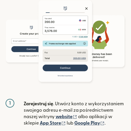
1
Zarejestruj się
. Utwórz konto z wykorzystaniem
swojego adresu e-mail za pośrednictwem
(otwiera się w nowym ok
naszej witryny
website
albo aplikacji w
(otwiera się w nowym oknie)
(otwiera si
sklepie
App Store
lub
Google Play
.