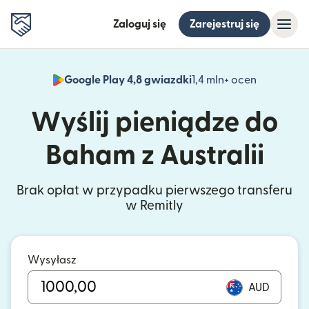
Zaloguj się
Zarejestruj się
Google Play 4,8 gwiazdki
1,4 mln+ ocen
(otwiera 
Wyślij pieniądze do
Baham z Australii
Brak opłat w przypadku pierwszego transferu
w Remitly
Wysyłasz
AUD