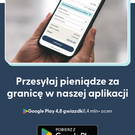
Przesyłaj pieniądze za
granicę w naszej aplikacji
Google Play 4,8 gwiazdki
1,4 mln+ ocen
(otwiera 