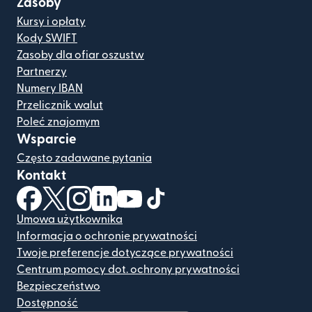
Zasoby
Kursy i opłaty
Kody SWIFT
Zasoby dla ofiar oszustw
Partnerzy
Numery IBAN
Przelicznik walut
Poleć znajomym
Wsparcie
Często zadawane pytania
Kontakt
(otwiera się w nowym oknie)
(otwiera się w nowym oknie)
(otwiera się w nowym oknie)
(otwiera się w nowym oknie)
(otwiera się w nowym oknie)
(otwiera się w nowym oknie
Umowa użytkownika
Informacja o ochronie prywatności
Twoje preferencje dotyczące prywatności
Centrum pomocy dot. ochrony prywatności
Bezpieczeństwo
Dostępność