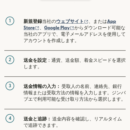
1
（別ウィンドウで開
新規登録
当社の
ウェブサイト
、または
App
（別ウィンドウで開きます）
（別ウィンドウで開きます
Store
、
Google Play
からダウンロード可能な
当社のアプリで、電子メールアドレスを使用して
アカウントを作成します。
2
送金を設定
：通貨、送金額、着金スピードを選択
します。
3
送金情報の入力：
受取人の名前、連絡先、銀行
情報または受取方法の情報を入力します。ジンバ
ブエで利用可能な受け取り方法から選択します。
4
送金と追跡：
送金内容を確認し、リアルタイム
で追跡できます。