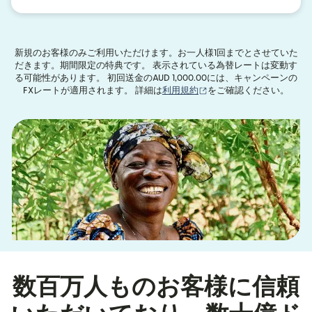
新規のお客様のみご利用いただけます。お一人様1回までとさせていた
だきます。期間限定の特典です。 表示されている為替レートは変動す
る可能性があります。 初回送金のAUD 1,000.00には、キャンペーンの
（別ウィンドウで開きま
FXレートが適用されます。 詳細は
利用規約
をご確認ください。
数百万人ものお客様に信頼