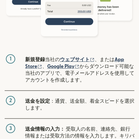
1
（別ウィンドウで開
新規登録
当社の
ウェブサイト
、または
App
（別ウィンドウで開きます）
（別ウィンドウで開きます
Store
、
Google Play
からダウンロード可能な
当社のアプリで、電子メールアドレスを使用して
アカウントを作成します。
2
送金を設定
：通貨、送金額、着金スピードを選択
します。
3
送金情報の入力：
受取人の名前、連絡先、銀行
情報または受取方法の情報を入力します。キリバ