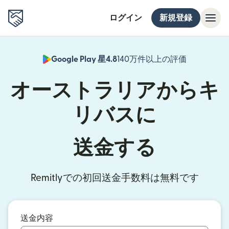
ログイン
新規登録
Google Play 星4.8
140万件以上の評価
（別ウィン
オーストラリアからキ
リバスに
送金する
Remitlyでの初回送金手数料は無料です
送金内容