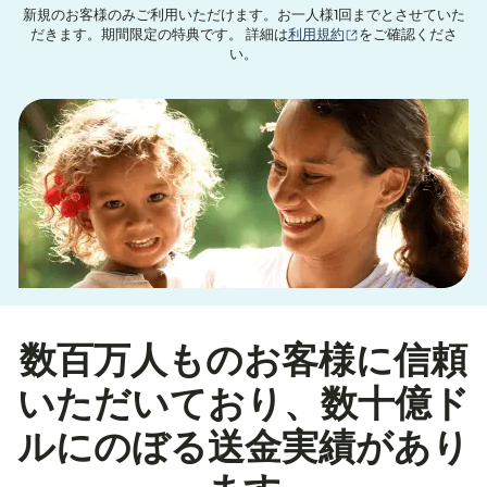
新規のお客様のみご利用いただけます。お一人様1回までとさせていた
（別ウィンドウで開
だきます。期間限定の特典です。 詳細は
利用規約
をご確認くださ
い。
数百万人ものお客様に信頼
いただいており、数十億ド
ルにのぼる送金実績があり