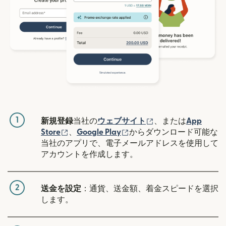
1
（別ウィンドウで開
新規登録
当社の
ウェブサイト
、または
App
（別ウィンドウで開きます）
（別ウィンドウで開きます
Store
、
Google Play
からダウンロード可能な
当社のアプリで、電子メールアドレスを使用して
アカウントを作成します。
2
送金を設定
：通貨、送金額、着金スピードを選択
します。