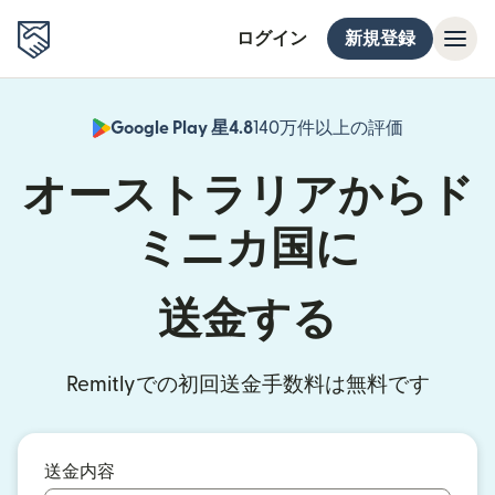
ログイン
新規登録
Google Play 星4.8
140万件以上の評価
（別ウィン
オーストラリアからド
ミニカ国に
送金する
Remitlyでの初回送金手数料は無料です
送金内容