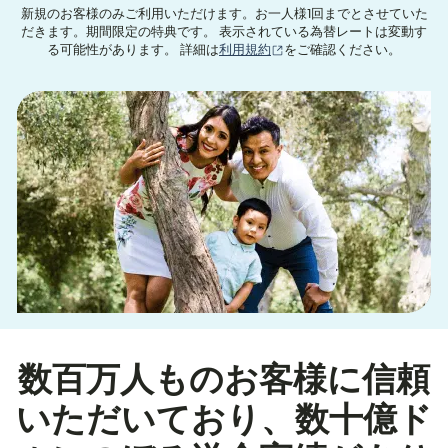
新規のお客様のみご利用いただけます。お一人様1回までとさせていた
だきます。期間限定の特典です。 表示されている為替レートは変動す
（別ウィンドウで開きます
る可能性があります。 詳細は
利用規約
をご確認ください。
数百万人ものお客様に信頼
いただいており、数十億ド