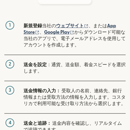
1
（別ウィンドウで開
新規登録
当社の
ウェブサイト
、または
App
（別ウィンドウで開きます）
（別ウィンドウで開きます
Store
、
Google Play
からダウンロード可能な
当社のアプリで、電子メールアドレスを使用して
アカウントを作成します。
2
送金を設定
：通貨、送金額、着金スピードを選択
します。
3
送金情報の入力：
受取人の名前、連絡先、銀行
情報または受取方法の情報を入力します。コスタ
リカで利用可能な受け取り方法から選択します。
4
送金と追跡：
送金内容を確認し、リアルタイム
で追跡できます。