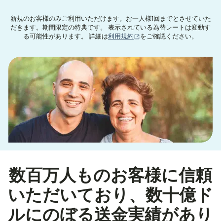
新規のお客様のみご利用いただけます。お一人様1回までとさせていた
だきます。期間限定の特典です。 表示されている為替レートは変動す
（別ウィンドウで開きます
る可能性があります。 詳細は
利用規約
をご確認ください。
数百万人ものお客様に信頼
いただいており、数十億ド
ルにのぼる送金実績があり