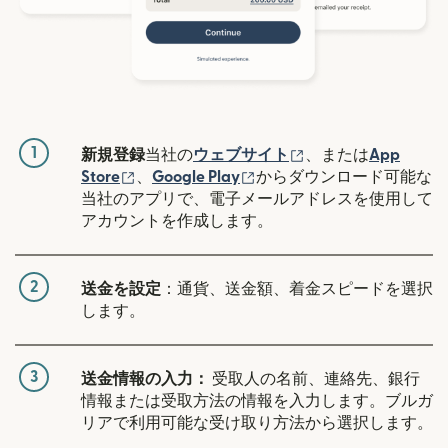
1
（別ウィンドウで開
新規登録
当社の
ウェブサイト
、または
App
（別ウィンドウで開きます）
（別ウィンドウで開きます
Store
、
Google Play
からダウンロード可能な
当社のアプリで、電子メールアドレスを使用して
アカウントを作成します。
2
送金を設定
：通貨、送金額、着金スピードを選択
します。
3
送金情報の入力：
受取人の名前、連絡先、銀行
情報または受取方法の情報を入力します。ブルガ
リアで利用可能な受け取り方法から選択します。