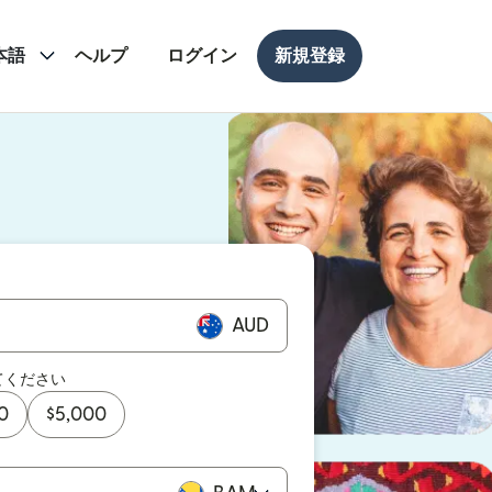
本語
ヘルプ
ログイン
新規登録
ドウで開きます）
ドウで開きます）
AUD
てください
0
$
5,000