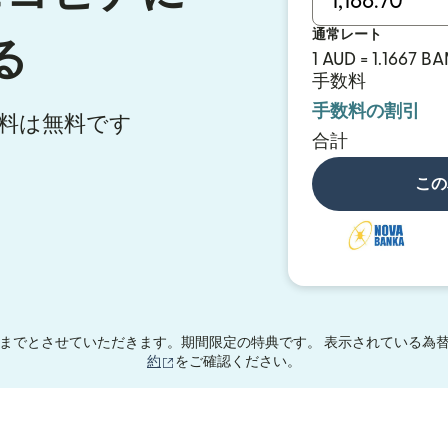
通常レート
る
1 AUD = 1.1667 B
手数料
手数料の割引
手数料は無料です
合計
この
までとさせていただきます。期間限定の特典です。 表示されている為替
（別ウィンドウで開きます）
約
をご確認ください。