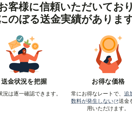
お客様に信頼いただいてお
にのぼる送金実績がありま
送金状況を把握
お得な価格
状況は逐一確認できます。
常にお得なレートで、
追
（別
数料が発生しない
送金
用いただけます。
ます）