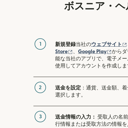
ボスニア・ヘ
1
新規登録
当社の
ウェブサイト
（別ウィンドウで開き
（別ウ
Store
、
Google Play
からダ
能な当社のアプリで、電子メー
使用してアカウントを作成しま
2
送金を設定
：通貨、送金額、着
選択します。
3
送金情報の入力：
受取人の名前
行情報または受取方法の情報を