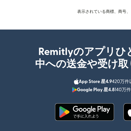
表示されている商標、商号、ロ
Remitlyのアプリ
中への送金や受け取
App Store 星4.9
420万
Google Play 星4.8
140万
（別ウィンドウで開