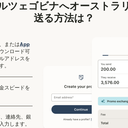
ルツェゴビナへオーストラ
送る方法は？
（別ウィンドウで開きます）
、または
App
ます）
ィンドウで開きます）
ウンロード可
ルアドレスを
す。
金スピードを
、連絡先、銀
入力します。