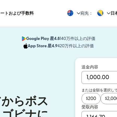
レートおよび手数料
宛先：
日
Google Play 星4.8
140万件以上の評価
（別ウィン
App Store 星4.9
420万件以上の評価
（別ウィン
送金内容
または金額を選択し
アからボス
$
200
$
2,00
受取内容
ェゴビナに