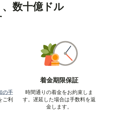
り、数十億ドル
す
着金期限保証
加の手
時間通りの着金をお約束しま
ウィンドウで開きます）
をご利
す。遅延した場合は手数料を返
金します。