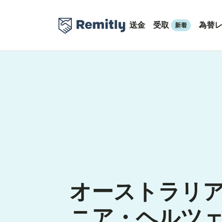
送金
受取
為替
新着
オーストラリ
ニア・ヘルツ