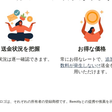
送金状況を把握
お得な価格
状況は逐一確認できます。
常にお得なレートで、
追
（別
数料が発生しない
送金
用いただけます。
ます）
ゴは、それぞれの所有者の登録商標です。Remitlyとの提携や推薦