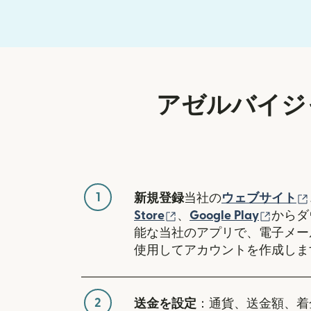
アゼルバイジ
1
新規登録
当社の
ウェブサイト
（別ウィンドウで開き
（別ウ
Store
、
Google Play
からダ
能な当社のアプリで、電子メー
使用してアカウントを作成しま
2
送金を設定
：通貨、送金額、着