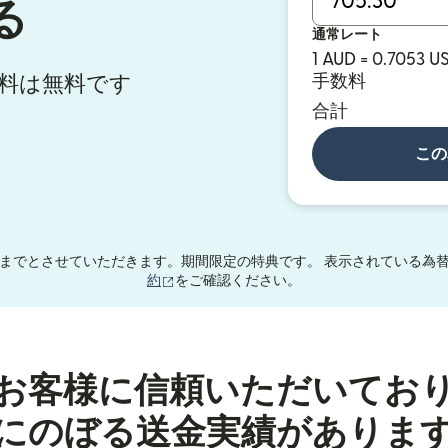
る
通常レート
1 AUD = 0.7053 U
手数料は無料です
手数料
合計
この
までとさせていただきます。期間限定の特典です。 表示されている為替
（別ウィンドウで開きます）
約
をご確認ください。
お客様に信頼いただいてお
にのぼる送金実績がありま