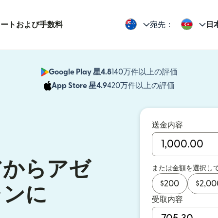
レートおよび手数料
宛先：
日
Google Play 星4.8
140万件以上の評価
（別ウィン
App Store 星4.9
420万件以上の評価
（別ウィン
送金内容
アからアゼ
または金額を選択し
$
200
$
2,00
ャンに
受取内容