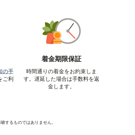
着金期限保証
加の手
時間通りの着金をお約束しま
ウィンドウで開きます）
をご利
す。遅延した場合は手数料を返
金します。
を示唆するものではありません。