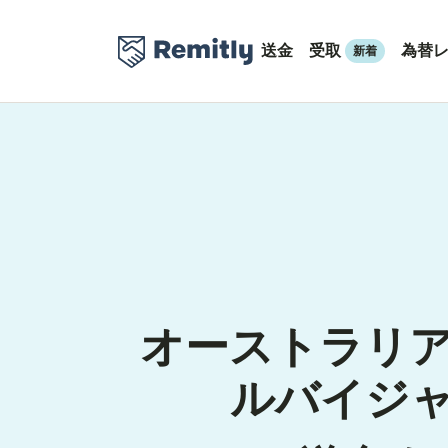
送金
受取
為替
新着
オーストラリ
ルバイジ