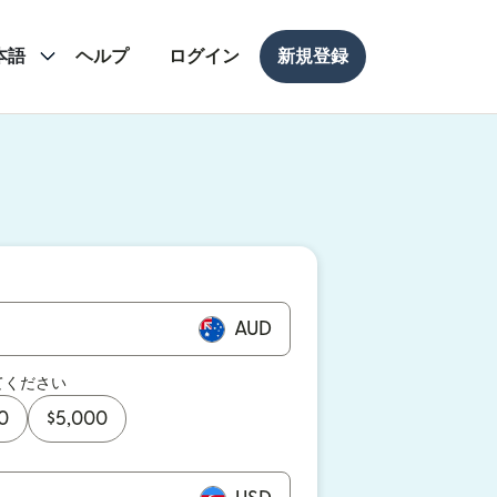
本語
ヘルプ
ログイン
新規登録
ドウで開きます）
ドウで開きます）
AUD
てください
0
$
5,000