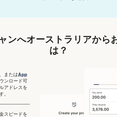
ャンへオーストラリアから
は？
（別ウィンドウで開きます）
、または
App
ます）
ィンドウで開きます）
ウンロード可
ルアドレスを
す。
金スピードを