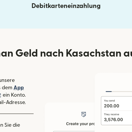
Debitkarteneinzahlung
an Geld nach Kasachstan au
 unsere
 Fenster geöffnet)
s dem
App
nster geöffnet)
(wird in einem neuen Fenster geöffnet)
ein Konto.
il-Adresse.
n Sie die