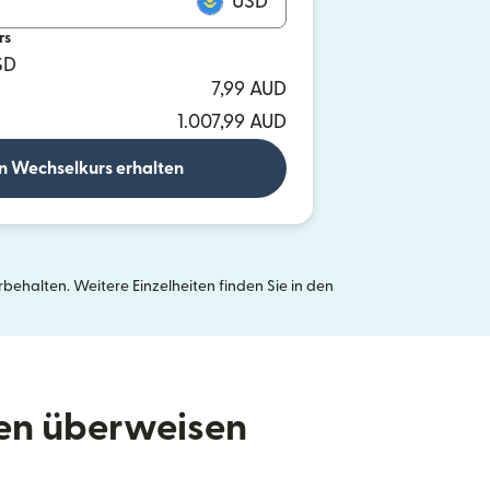
USD
rs
SD
7,99 AUD
1.007,99 AUD
n Wechselkurs erhalten
ehalten. Weitere Einzelheiten finden Sie in den
neuen Fenster geöffnet)
den überweisen