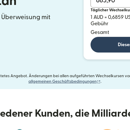
tan
Täglicher Wechselku
e Überweisung mit
1 AUD = 0,6859 U
Gebühr
Gesamt
Diese
istetes Angebot. Änderungen bei allen aufgeführten Wechselkursen vorb
(wird in einem 
allgemeinen Geschäftsbedingungen
.
riedener Kunden, die Milliar