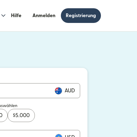
Hilfe
Anmelden
Registrierung
n einem neuen Fenster geöffnet)
 einem neuen Fenster geöffnet)
AUD
uswählen
0
$
5.000