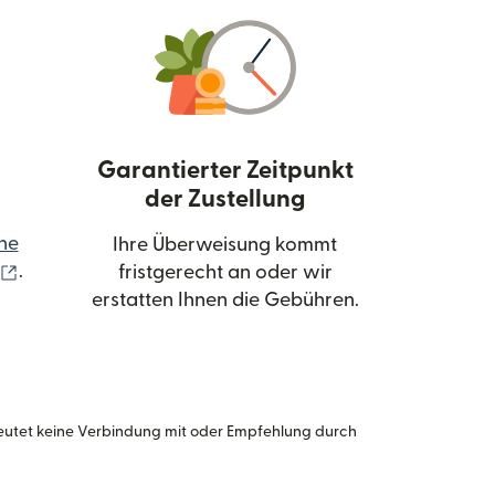
Garantierter Zeitpunkt
der Zustellung
ne
Ihre Überweisung kommt
(wird in einem neuen Fenster geöffnet)
.
fristgerecht an oder wir
erstatten Ihnen die Gebühren.
eutet keine Verbindung mit oder Empfehlung durch