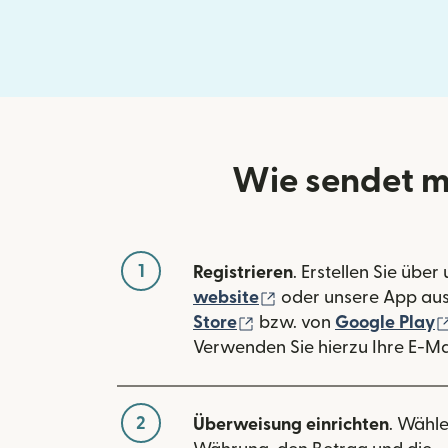
Wie sendet m
1
Registrieren
. Erstellen Sie über
(wird in einem neuen
website
oder unsere App au
(wird in einem neuen Fe
Store
bzw. von
Google Play
Verwenden Sie hierzu Ihre E-Ma
2
Überweisung einrichten
. Wähle