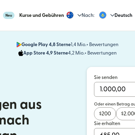
Kurse und Gebühren
Nach:
Deutsch
Neu
Google Play 4,8 Sterne
1,4 Mio.+ Bewertungen
(wird i
App Store 4,9 Sterne
4,2 Mio.+ Bewertungen
(wird in
Sie senden
en aus
Oder einen Betrag a
$
200
$
2.00
 nach
Sie erhalten