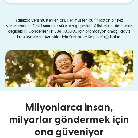
Yalnızca yeni müşteriler için. Her müşteri bu fırsattan bir kez
yararlanabilir. Teklif sınırlı bir süre için geçerlidir. Gösterilen tüm kurlar
değişebilir. Gönderilen ilk EUR 1.000,00 için promosyon amaçlı döviz
(yeni pencerede 
kuru uygulanır. Ayrıntılar için
Şartlar ve Koşullar'a
bakın.
Milyonlarca insan,
milyarlar göndermek için
ona güveniyor