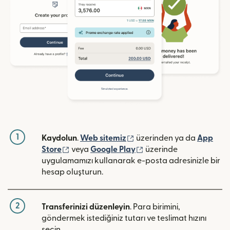
1
(yeni pencerede açılır)
Kaydolun
.
Web sitemiz
üzerinden ya da
App
(yeni pencerede açılır)
(yeni pencerede açılır)
Store
veya
Google Play
üzerinde
uygulamamızı kullanarak e-posta adresinizle bir
hesap oluşturun.
2
Transferinizi düzenleyin
. Para birimini,
göndermek istediğiniz tutarı ve teslimat hızını
seçin.