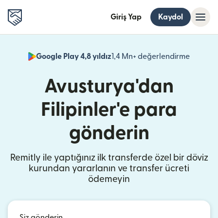
Giriş Yap
Kaydol
Google Play 4,8 yıldız
1,4 Mn+ değerlendirme
(yeni pe
Avusturya'dan
Filipinler'e para
gönderin
Remitly ile yaptığınız ilk transferde özel bir döviz
kurundan yararlanın ve transfer ücreti
ödemeyin
Siz gönderin