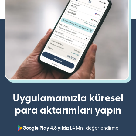
Uygulamamızla küresel
para aktarımları yapın
Google Play 4,8 yıldız
1,4 Mn+ değerlendirme
(yeni pe