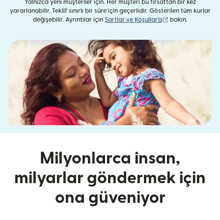
Yalnızca yeni müşteriler için. Her müşteri bu fırsattan bir kez
yararlanabilir. Teklif sınırlı bir süre için geçerlidir. Gösterilen tüm kurlar
(yeni pencerede aç
değişebilir. Ayrıntılar için
Şartlar ve Koşullar'a
bakın.
Milyonlarca insan,
milyarlar göndermek için
ona güveniyor