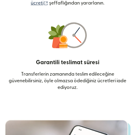
(yeni pencerede açılır)
ücreti
şeffaflığından yararlanın.
Garantili teslimat süresi
Transferlerin zamanında teslim edileceğine
güvenebilirsiniz, öyle olmazsa ödediğiniz ücretleri iade
ediyoruz.