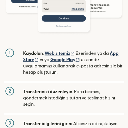
1
(yeni pencerede açılır)
Kaydolun
.
Web sitemiz
üzerinden ya da
App
(yeni pencerede açılır)
(yeni pencerede açılır)
Store
veya
Google Play
üzerinde
uygulamamızı kullanarak e-posta adresinizle bir
hesap oluşturun.
2
Transferinizi düzenleyin
. Para birimini,
göndermek istediğiniz tutarı ve teslimat hızını
seçin.
3
Transfer bilgilerini girin:
Alıcınızın adını, iletişim