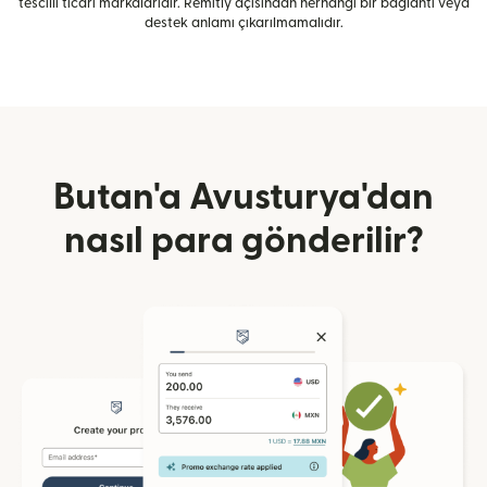
tescilli ticari markalarıdır. Remitly açısından herhangi bir bağlantı veya
destek anlamı çıkarılmamalıdır.
Butan'a Avusturya'dan
nasıl para gönderilir?