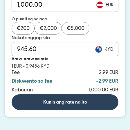
EUR
O pumili ng halaga
€
200
€
2,000
€
5,000
Nakatanggap sila
KYD
Araw-araw na rate
1 EUR = 0.9456 KYD
Fee
2.99 EUR
Diskwento sa fee
-2.99 EUR
Kabuuan
1,000.00 EUR
Kunin ang rate na ito