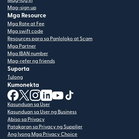
Mag-log In
Mag-sign up
Mga Resource
Mga Rate at Fee
Mga swift code
Resources para sa Panloloko at Scam
Mga Partner
Mga IBAN number
Mag-refer ng friends
Suporta
Tulong
Kumonekta
(bubukas sa bagong window)
(bubukas sa bagong window)
(bubukas sa bagong window)
(bubukas sa bagong window)
(bubukas sa bagong window)
(bubukas sa bagong windo
Kasunduan sa User
Kasunduan sa User ng Business
Abiso sa Privacy
Patakaran sa Privacy ng Supplier
Ang Iyong Mga Privacy Choice