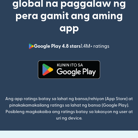
global na paggalaw ng
pera gamit ang aming
app
Google Play 4.8 stars
1.4M+ ratings
(bubukas sa
(bubukas sa bagong window)
Ang app ratings batay sa lahat ng bansa/rehiyon (App Store) at
pinakakamakailang ratings sa lahat ng bansa (Google Play).
Posibleng magkakaiba ang ratings batay sa lokasyon ng user at
uri ng device.