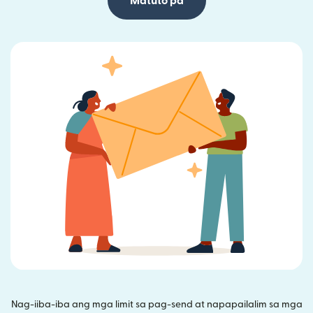
Matuto pa
Nag-iiba-iba ang mga limit sa pag-send at napapailalim sa mga