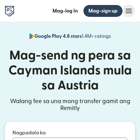
Mag-log In
Mag-sign up
Google Play 4.8 stars
1.4M+ ratings
(bubukas sa
Mag-send ng pera sa
Cayman Islands mula
sa Austria
Walang fee sa una mong transfer gamit ang
Remitly
Nagpadala ka