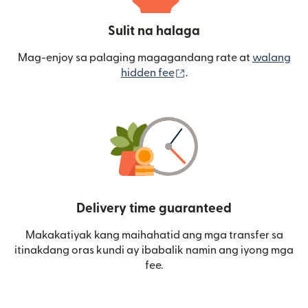
Sulit na halaga
Mag-enjoy sa palaging magagandang rate at
walang
(bubukas sa bagong wi
hidden fee
.
Delivery time guaranteed
Makakatiyak kang maihahatid ang mga transfer sa
itinakdang oras kundi ay ibabalik namin ang iyong mga
fee.