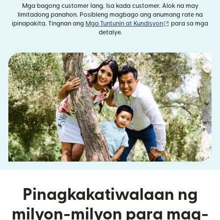
Mga bagong customer lang. Isa kada customer. Alok na may
limitadong panahon. Posibleng magbago ang anumang rate na
(bubukas sa bag
ipinapakita. Tingnan ang
Mga Tuntunin at Kundisyon
para sa mga
detalye.
Pinagkakatiwalaan ng
milyon-milyon para mag-