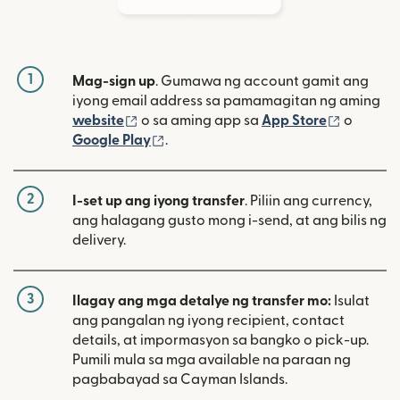
1
Mag-sign up
. Gumawa ng account gamit ang
iyong email address sa pamamagitan ng aming
(bubukas sa bagong window)
(bubuka
website
o sa aming app sa
App Store
o
(bubukas sa bagong window)
Google Play
.
2
I-set up ang iyong transfer
. Piliin ang currency,
ang halagang gusto mong i-send, at ang bilis ng
delivery.
3
Ilagay ang mga detalye ng transfer mo:
Isulat
ang pangalan ng iyong recipient, contact
details, at impormasyon sa bangko o pick-up.
Pumili mula sa mga available na paraan ng
pagbabayad sa Cayman Islands.