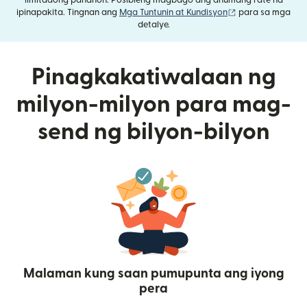
limitadong panahon. Posibleng magbago ang anumang rate na
(bubukas sa bag
ipinapakita. Tingnan ang
Mga Tuntunin at Kundisyon
para sa mga
detalye.
Pinagkakatiwalaan ng
milyon-milyon para mag-
send ng bilyon-bilyon
Malaman kung saan pumupunta ang iyong
pera