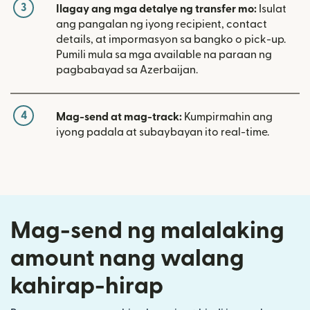
3
Ilagay ang mga detalye ng transfer mo:
Isulat
ang pangalan ng iyong recipient, contact
details, at impormasyon sa bangko o pick-up.
Pumili mula sa mga available na paraan ng
pagbabayad sa Azerbaijan.
4
Mag-send at mag-track:
Kumpirmahin ang
iyong padala at subaybayan ito real-time.
Mag-send ng malalaking
amount nang walang
kahirap-hirap