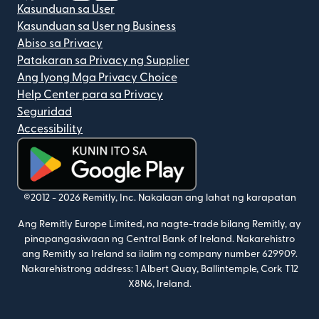
Kasunduan sa User
Kasunduan sa User ng Business
Abiso sa Privacy
Patakaran sa Privacy ng Supplier
Ang Iyong Mga Privacy Choice
Help Center para sa Privacy
Seguridad
Accessibility
(bubukas sa bagong window)
©2012 -
2026
Remitly, Inc.
Nakalaan ang lahat ng karapatan
Ang Remitly Europe Limited, na nagte-trade bilang Remitly, ay
pinapangasiwaan ng Central Bank of Ireland. Nakarehistro
ang Remitly sa Ireland sa ilalim ng company number 629909.
Nakarehistrong address: 1 Albert Quay, Ballintemple, Cork T12
X8N6, Ireland.