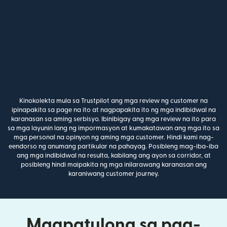
Kinokolekta mula sa Trustpilot ang mga review ng customer na
ipinapakita sa page na ito at nagpapakita ito ng mga indibidwal na
karanasan sa aming serbisyo. Ibinibigay ang mga review na ito para
sa mga layunin lang ng impormasyon at kumakatawan ang mga ito sa
mga personal na opinyon ng aming mga customer. Hindi kami nag-
eendorso ng anumang partikular na pahayag. Posibleng mag-iba-iba
ang mga indibidwal na resulta, kabilang ang ayon sa corridor, at
posibleng hindi maipakita ng mga inilarawang karanasan ang
karaniwang customer journey.
Magpatulong sa pag-