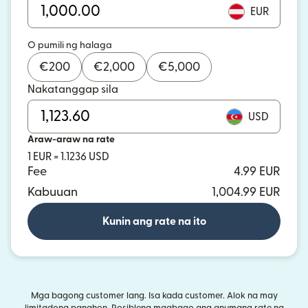
EUR
O pumili ng halaga
€
200
€
2,000
€
5,000
Nakatanggap sila
USD
Araw-araw na rate
1 EUR = 1.1236 USD
Fee
4.99 EUR
Kabuuan
1,004.99 EUR
Kunin ang rate na ito
Mga bagong customer lang. Isa kada customer. Alok na may