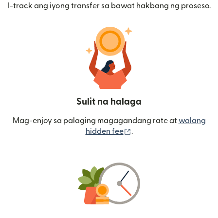
I-track ang iyong transfer sa bawat hakbang ng proseso.
Sulit na halaga
Mag-enjoy sa palaging magagandang rate at
walang
(bubukas sa bagong wi
hidden fee
.