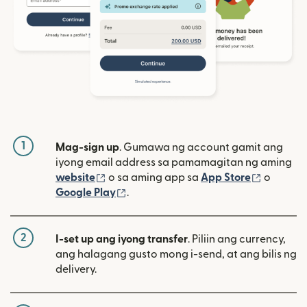
1
Mag-sign up
. Gumawa ng account gamit ang
iyong email address sa pamamagitan ng aming
(bubukas sa bagong window)
(bubuka
website
o sa aming app sa
App Store
o
(bubukas sa bagong window)
Google Play
.
2
I-set up ang iyong transfer
. Piliin ang currency,
ang halagang gusto mong i-send, at ang bilis ng
delivery.