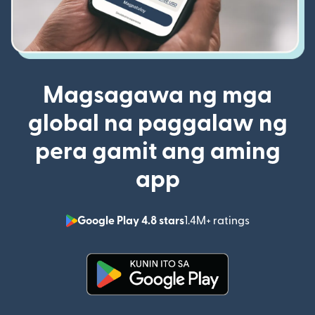
Magsagawa ng mga
global na paggalaw ng
pera gamit ang aming
app
Google Play 4.8 stars
1.4M+ ratings
(bubukas sa
(bubukas sa bagong window)