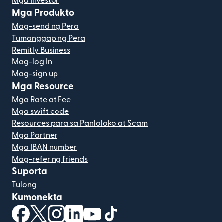
Mga Investor
Mga Produkto
Mag-send ng Pera
Tumanggap ng Pera
Remitly Business
Mag-log In
Mag-sign up
Mga Resource
Mga Rate at Fee
Mga swift code
Resources para sa Panloloko at Scam
Mga Partner
Mga IBAN number
Mag-refer ng friends
Suporta
Tulong
Kumonekta
(bubukas sa bagong window)
(bubukas sa bagong window)
(bubukas sa bagong window)
(bubukas sa bagong window)
(bubukas sa bagong window)
(bubukas sa bagong windo