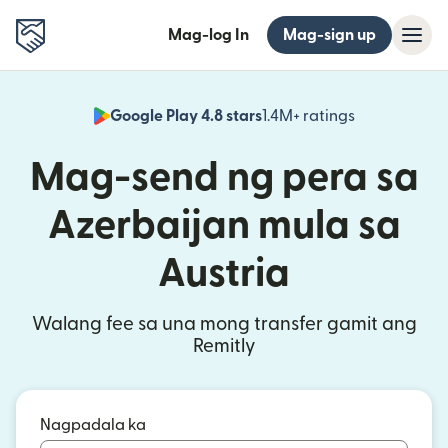
Mag-log In
Mag-sign up
Google Play 4.8 stars
1.4M+ ratings
(bubukas sa
Mag-send ng pera sa
Azerbaijan mula sa
Austria
Walang fee sa una mong transfer gamit ang
Remitly
Nagpadala ka