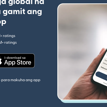
 global na
 gamit ang
pp
+ ratings
(bubukas sa bagong window)
M+ ratings
(bubukas sa bagong window)
indow)
(bubukas sa bagong window)
o para makuha ang app