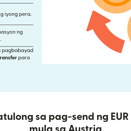
ng iyong pera.
masyon ng
.
sa pagbabayad
ransfer
para
tulong sa pag-send ng EUR 
mula sa Austria