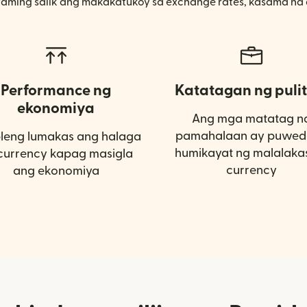
aming salik ang makakatukoy sa exchange rates, kasama na 
Performance ng
Katatagan ng pulit
ekonomiya
Ang mga matatag n
pamahalaan ay puwed
bleng lumakas ang halaga
humikayat ng malalaka
currency kapag masigla
currency
ang ekonomiya