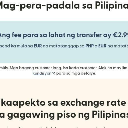
ag-pera-padala sa Pilipin
Ang fee para sa lahat ng transfer ay €2.9
send ka mula sa
EUR
na matatanggap sa
PHP
o
EUR
na mata
mitly. Mga bagong customer lang. Isa kada customer. Alok na may l
(bubukas sa bagong window)
Kundisyon
para sa mga detalye.
kaapekto sa exchange rate 
a gagawing piso ng Pilipina