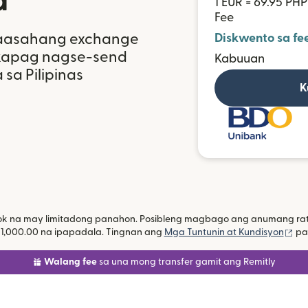
a
1 EUR = 69.95 PHP
Fee
aaasahang exchange
Diskwento sa fe
 kapag nagse-send
Kabuuan
sa Pilipinas
K
ok na may limitadong panahon. Posibleng magbago ang anumang rate
(bu
 1,000.00 na ipapadala. Tingnan ang
Mga Tuntunin at Kundisyon
par
Walang fee
sa una mong transfer gamit ang Remitly