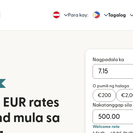
Para kay:
Tagalog
Nagpadala ka
O pumili ng halaga
€
200
€
2,
 EUR rates
Nakatanggap sila
nd mula sa
Welcome rate