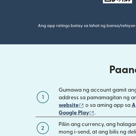
Ang app ratings batay sa lahat ng bansa/rehiyon 
Paan
Gumawa ng account gamit ang
1
address sa pamamagitan ng a
(bubukas sa bagong
website
o sa aming app sa
A
(bubukas sa ba
Google Play
.
Piliin ang currency, ang halag
2
mong i-send, at ang bilis ng del