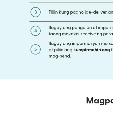
3
Piliin kung paano ide-deliver a
Ilagay ang pangalan at impor
4
taong makaka-receive ng pera
Ilagay ang impormasyon mo 
5
at piliin ang
kumpirmahin ang t
mag-send.
Magpa