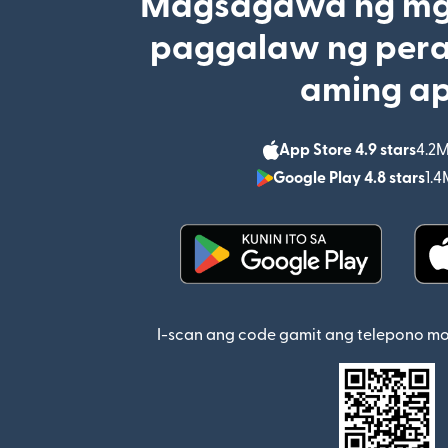
Magsagawa ng mga
paggalaw ng pera
aming a
App Store 4.9 stars
4.2M
Google Play 4.8 stars
1.4
(bubukas sa bagong w
I-scan ang code gamit ang telepono m