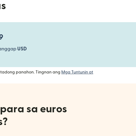
as
9
tanggap
USD
imitadong panahon. Tingnan ang
Mga Tuntunin at
para sa euros
s?