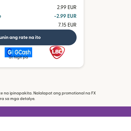
2.99 EUR
e
-2.99 EUR
7.15 EUR
unin ang rate na ito
at higit pa
 na ipinapakita. Nalalapat ang promotional na FX
bukas sa bagong window)
a sa mga detalye.