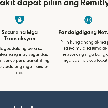
akit dapat piliin ang Remitl
Secure na Mga
Pandaigdigang Net
Transaksyon
Piliin kung anong akma
sa iyo mula sa lumalak
agpadala ng pera sa
network ng mga bangk
lya nang may seguridad
mga cash pickup locat
inisenyo para panatilihing
ektado ang mga transfer
mo.