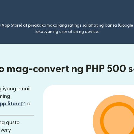
(App Store) at pinakakamakailang ratings sa lahat ng bansa (Google
lokasyon ng user at uri ng device.
o mag-convert ng PHP 500 s
 iyong email
ming
 window)
(bubukas sa bagong window)
pp Store
o
gong window)
ang gusto
ivery.