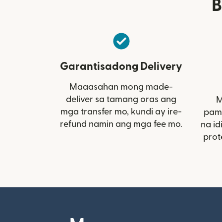
B
Garantisadong Delivery
Maaasahan mong made-
deliver sa tamang oras ang
M
mga transfer mo, kundi ay ire-
pami
refund namin ang mga fee mo.
na id
prot