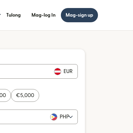
Tulong
Mag-log In
Mag-sign up
EUR
000
€
5,000
PHP