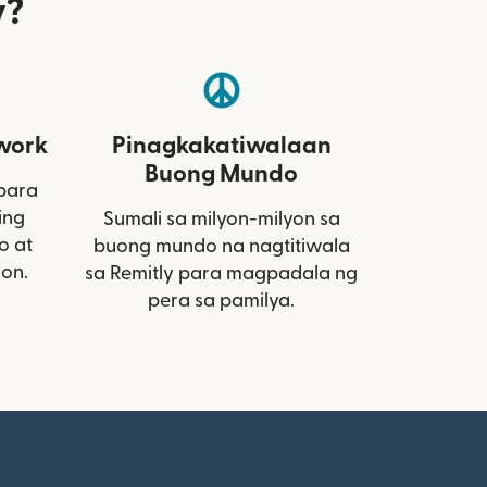
y?
work
Pinagkakatiwalaan
Buong Mundo
 para
ing
Sumali sa milyon-milyon sa
o at
buong mundo na nagtitiwala
ion.
sa Remitly para magpadala ng
pera sa pamilya.