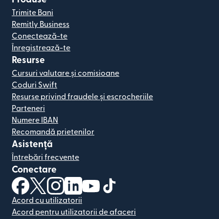
Trimite Bani
Remitly Business
Conectează-te
Înregistrează-te
Resurse
Cursuri valutare și comisioane
Coduri Swift
Resurse privind fraudele și escrocheriile
Parteneri
Numere IBAN
Recomandă prietenilor
Asistență
Întrebări frecvente
Conectare
(se deschide într-o fereastră nouă)
(se deschide într-o fereastră nouă)
(se deschide într-o fereastră nouă)
(se deschide într-o fereastră nouă)
(se deschide într-o fereastră nou
(se deschide într-o fereastr
Acord cu utilizatorii
Acord pentru utilizatorii de afaceri