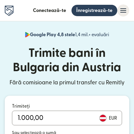
Conectează-te
Înregistrează-te
Google Play 4,8 stele
1,4 mil.+ evaluări
(se deschid
Trimite bani în
Bulgaria din Austria
Fără comisioane la primul transfer cu Remitly
Trimiteți
EUR
Sau selectează o sumă