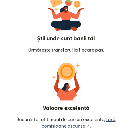
Știi unde sunt banii tăi
Urmărește transferul la fiecare pas.
Valoare excelentă
Bucură-te tot timpul de cursuri excelente,
fără
(se deschide într-o
comisioane ascunse
.