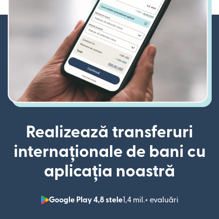
Realizează transferuri
internaționale de bani cu
aplicația noastră
Google Play 4,8 stele
1,4 mil.+ evaluări
(se deschid