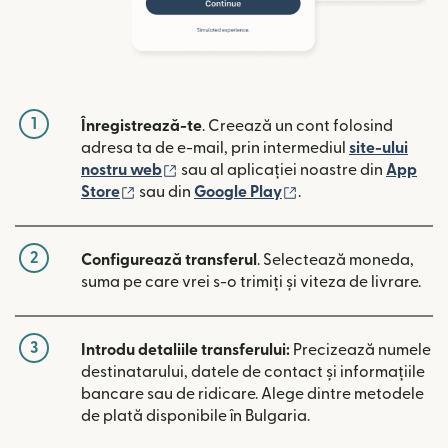
1
Înregistrează-te
. Creează un cont folosind
adresa ta de e-mail, prin intermediul
site-ului
(se deschide într-o fereastră nouă)
nostru web
sau al aplicației noastre din
App
(se deschide într-o fereastră nouă)
(se deschide într-o 
Store
sau din
Google Play
.
2
Configurează transferul
. Selectează moneda,
suma pe care vrei s-o trimiți și viteza de livrare.
3
Introdu detaliile transferului:
Precizează numele
destinatarului, datele de contact și informațiile
bancare sau de ridicare. Alege dintre metodele
de plată disponibile în Bulgaria.