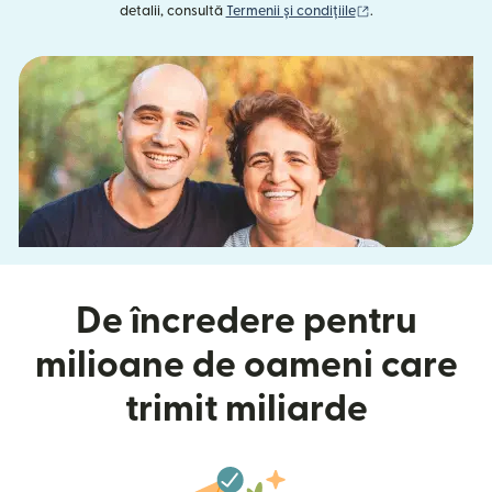
(se deschide într-o
detalii, consultă
Termenii și condițiile
.
De încredere pentru
milioane de oameni care
trimit miliarde