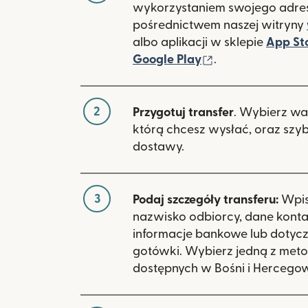
wykorzystaniem swojego adres
pośrednictwem naszej witryny
albo aplikacji w sklepie
App St
(otwiera się w 
Google Play
.
2
Przygotuj transfer
. Wybierz wa
którą chcesz wysłać, oraz szy
dostawy.
3
Podaj szczegóły transferu:
Wpisz
nazwisko odbiorcy, dane kont
informacje bankowe lub dotyc
gotówki. Wybierz jedną z meto
dostępnych w Bośni i Hercegow