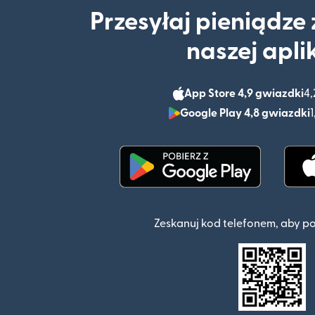
Przesyłaj pieniądze
naszej apli
App Store 4,9 gwiazdki
4,
Google Play 4,8 gwiazdki
1
(otwiera się w nowym o
Zeskanuj kod telefonem, aby p