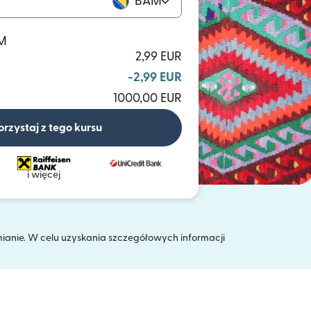
BAM
AM
2,99 EUR
-2,99 EUR
1000,00 EUR
orzystaj z tego kursu
i więcej
mianie. W celu uzyskania szczegółowych informacji
 oknie)