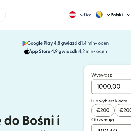
Do:
Polski
Google Play 4,8 gwiazdki
1,4 mln+ ocen
(otwiera 
App Store 4,9 gwiazdki
4,2 mln+ ocen
(otwiera s
Wysyłasz
Lub wybierz kwotę
€
200
€
20
 do Bośni i
Otrzymują