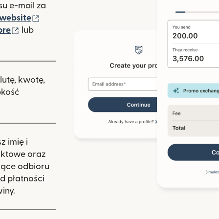
u e-mail za
(otwiera się w nowym oknie)
website
(otwiera się w nowym oknie)
ore
lub
nowym oknie)
lutę, kwotę,
bkość
 imię i
aktowe oraz
zące odbioru
d płatności
iny.