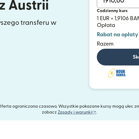
 Austrii
Codzienny kurs
1 EUR = 1,9106 B
szego transferu w
Opłata
Rabat na opłaty
Razem
Sk
. Oferta ograniczona czasowo. Wszystkie pokazane kursy mogą ulec z
(otwiera się w nowym
zobacz
Zasady i warunki
.