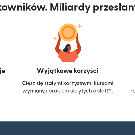
kowników. Miliardy przesła
je
Wyjątkowe korzyści
Ciesz się stałymi korzystnymi kursami
(otwiera
wymiany i
brakiem ukrytych opłat
.
r