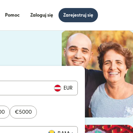
Pomoc
Zaloguj się
Zarejestruj się
się w nowym oknie)
ię w nowym oknie)
EUR
00
€
5000