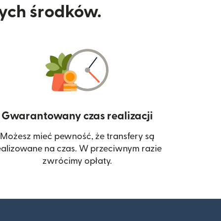
nych środków.
Gwarantowany czas realizacji
Możesz mieć pewność, że transfery są
 się w nowym oknie)
ealizowane na czas. W przeciwnym razie
zwrócimy opłaty.