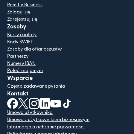
Remitly Business
Zaloguj się
Zarejestruj się
Zasoby
Kursy i opłaty
Kody SWIFT
Zasoby dla ofiar oszustw
Partnerzy
Numery IBAN
Poleć znajomym
Wsparcie
Często zadawane pytania
Kontakt
(otwiera się w nowym oknie)
(otwiera się w nowym oknie)
(otwiera się w nowym oknie)
(otwiera się w nowym oknie)
(otwiera się w nowym oknie)
(otwiera się w nowym oknie
Umowa użytkownika
Umowa z użytkownikiem biznesowym
Informacja o ochronie prywatności
Polityka prywatności dostawcy