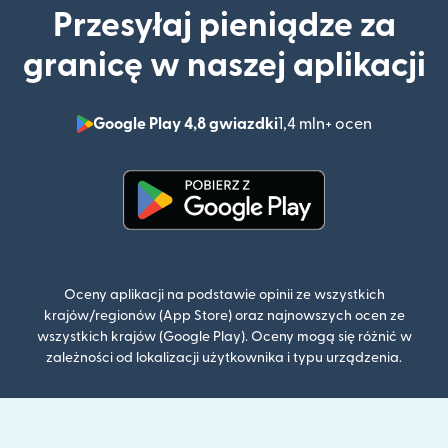
Przesyłaj pieniądze za
granicę w naszej aplikacji
Google Play 4,8 gwiazdki
1,4 mln+ ocen
(otwiera 
(otwiera się w nowym oknie)
Oceny aplikacji na podstawie opinii ze wszystkich
krajów/regionów (App Store) oraz najnowszych ocen ze
wszystkich krajów (Google Play). Oceny mogą się różnić w
zależności od lokalizacji użytkownika i typu urządzenia.