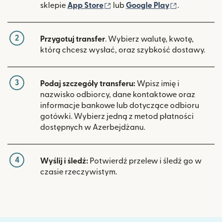
(otwiera się w nowym oknie)
(otwiera si
sklepie
App Store
lub
Google Play
.
2
Przygotuj transfer
. Wybierz walutę, kwotę,
którą chcesz wysłać, oraz szybkość dostawy.
3
Podaj szczegóły transferu:
Wpisz imię i
nazwisko odbiorcy, dane kontaktowe oraz
informacje bankowe lub dotyczące odbioru
gotówki. Wybierz jedną z metod płatności
dostępnych w Azerbejdżanu.
4
Wyślij i śledź:
Potwierdź przelew i śledź go w
czasie rzeczywistym.