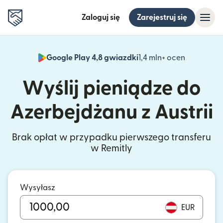
Zaloguj się
Zarejestruj się
Google Play 4,8 gwiazdki
1,4 mln+ ocen
(otwiera 
Wyślij pieniądze do
Azerbejdżanu z Austrii
Brak opłat w przypadku pierwszego transferu
w Remitly
Wysyłasz
EUR