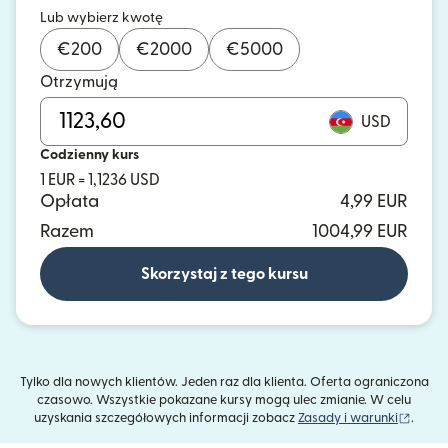
Lub wybierz kwotę
€
200
€
2000
€
5000
Otrzymują
USD
Codzienny kurs
1 EUR = 1,1236 USD
Opłata
4,99 EUR
Razem
1004,99 EUR
Skorzystaj z tego kursu
Tylko dla nowych klientów. Jeden raz dla klienta. Oferta ograniczona
czasowo. Wszystkie pokazane kursy mogą ulec zmianie. W celu
(otwie
uzyskania szczegółowych informacji zobacz
Zasady i warunki
.