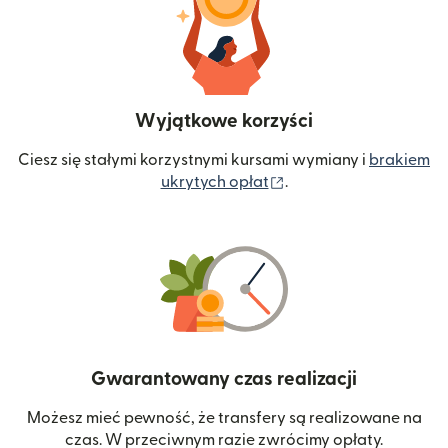
Wyjątkowe korzyści
Ciesz się stałymi korzystnymi kursami wymiany i
brakiem
(otwiera się w nowym 
ukrytych opłat
.
Gwarantowany czas realizacji
Możesz mieć pewność, że transfery są realizowane na
czas. W przeciwnym razie zwrócimy opłaty.