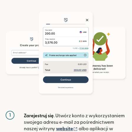
1
Zarejestruj się
. Utwórz konto z wykorzystaniem
swojego adresu e-mail za pośrednictwem
(otwiera się w nowym ok
naszej witryny
website
albo aplikacji w