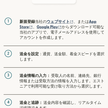
1
（別ウィンドウで開
新規登録
当社の
ウェブサイト
、または
App
（別ウィンドウで開きます）
（別ウィンドウで開きます
Store
、
Google Play
からダウンロード可能な
当社のアプリで、電子メールアドレスを使用して
アカウントを作成します。
2
送金を設定
：通貨、送金額、着金スピードを選択
します。
3
送金情報の入力：
受取人の名前、連絡先、銀行
情報または受取方法の情報を入力します。エスト
ニアで利用可能な受け取り方法から選択します。
4
送金と追跡：
送金内容を確認し、リアルタイム
で追跡できます。