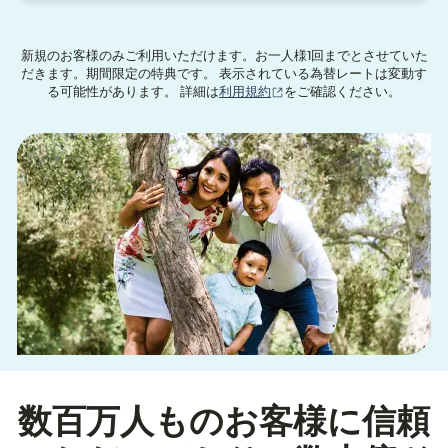
新規のお客様のみご利用いただけます。お一人様1回までとさせていた
だきます。期間限定の特典です。 表示されている為替レートは変動す
（別ウィンドウで開きます
る可能性があります。 詳細は
利用規約
をご確認ください。
数百万人ものお客様に信頼