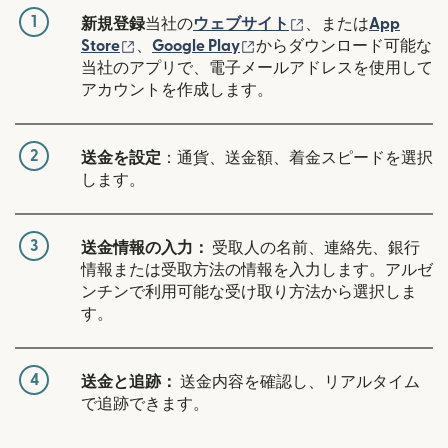
1
（別ウィンドウで開
新規登録
当社の
ウェブサイト
、または
App
（別ウィンドウで開きます）
（別ウィンドウで開きます
Store
、
Google Play
からダウンロード可能な
当社のアプリで、電子メールアドレスを使用して
アカウントを作成します。
2
送金を設定
：通貨、送金額、着金スピードを選択
します。
3
送金情報の入力：
受取人の名前、連絡先、銀行
情報または受取方法の情報を入力します。アルゼ
ンチンで利用可能な受け取り方法から選択しま
す。
4
送金と追跡：
送金内容を確認し、リアルタイム
で追跡できます。